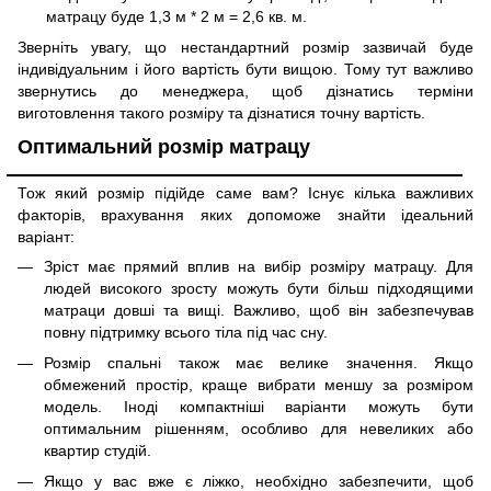
матрацу буде 1,3 м * 2 м = 2,6 кв. м.
Зверніть увагу, що нестандартний розмір зазвичай буде
індивідуальним і його вартість бути вищою. Тому тут важливо
звернутись до менеджера, щоб дізнатись терміни
виготовлення такого розміру та дізнатися точну вартість.
Оптимальний розмір матрацу
Тож який розмір підійде саме вам? Існує кілька важливих
факторів, врахування яких допоможе знайти ідеальний
варіант:
Зріст має прямий вплив на вибір розміру матрацу. Для
людей високого зросту можуть бути більш підходящими
матраци довші та вищі. Важливо, щоб він забезпечував
повну підтримку всього тіла під час сну.
Розмір спальні також має велике значення. Якщо
обмежений простір, краще вибрати меншу за розміром
модель. Іноді компактніші варіанти можуть бути
оптимальним рішенням, особливо для невеликих або
квартир студій.
Якщо у вас вже є ліжко, необхідно забезпечити, щоб