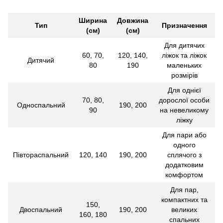
Ширина
Довжина
Тип
Призначення
(см)
(см)
Для дитячих
60, 70,
120, 140,
ліжок та ліжок
Дитячий
80
190
маленьких
розмірів
Для однієї
70, 80,
дорослої особи
Односпальний
190, 200
90
на невеликому
ліжку
Для пари або
одного
Півтораспальний
120, 140
190, 200
сплячого з
додатковим
комфортом
Для пар,
компактних та
150,
Двоспальний
190, 200
великих
160, 180
спальних