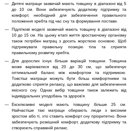
Дитячі матраци зазвичай мають товщину в діапазоні від 5
до 10 см. Вони забезпечують додаткову підтримку та
комфорт, необхідний для забезпечення правильного
положення хребта під час сну та формування постави.
Підліткові моделі зазвичай мають товщину в діапазоні від
10 до 15 см. На цьому етапі життя зростаючому організму
також потрібен матрац з досить жорсткою основою. Щоб
підтримувати правильну позицію тіла та сприяти
правильному розвитку хребта.
Для дорослих існує більше варіацій товщини. Товщина
може варіюватися від 20 до 30 см, що забезпечує
оптимальний баланс між комфортом та підтримкою.
Товстіші матраци можуть бути більш комфортними та
додатково сприяти релаксу, що важливо для забезпечення
якісного сну. Однак вибір товщини також залежить від
індивідуальних уподобань та здоров'я.
Ексклюзивні моделі мають товщину більше 25 см.
Найчастіше такі матраци обирають люди з високим
зростом або ті, хто ставить комфорт сну пріоритетно. Вони
забезпечують розкішний комфорт, додаткову підтримку та
створюють справжній релакс.