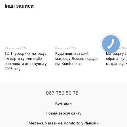
Інші записи
29 жовтня 2025
8 жовтня 2025
9 вересня 202
ТОП турецьких матраців,
Куди подіти старий
Матраци у Л
які варто купляти або
матрац у Львові: поради
обрати і ку
розглядати до покупки у
від Komforto.ua
матрац від 
2026 році
067 750 50 78
Контакти
Повна версія сайту
Мережа магазинів Komforto у Львові -