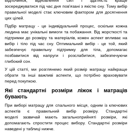
Відпочинок, відновлення сил і здатність краще
зосереджуватися під час дня пов'язані з якістю сну. Тому вибір
правильної моделі стає ключовим фактором для досягнення
цих цілей.
Підбір матрацу - це індивідуальний процес, оскільки кожна
людина має унікальні вимоги та побажання. Від жорсткості та
підтримки до розміру та матеріалів, кожен аспект впливає на
вибір і тіло під час сну. Оптимальний вибір - це той, який
забезпечує правильну підтримку для тіла, допомагає
позбавитися від напруги і розслабитися, забезпечуючи
глибокий сон.
У цій статті, ми розглянемо який розмір матрацу найкраще
обрати та інші важливі аспекти, що потрібно враховувати
перед покупкою.
Які стандартні розміри ліжок і матраців
бувають
При виборі матрацу для спального місця, одним із ключових
аспектів є правильний вибір розміру. Стандартні
моделі зазвичай мають загальноприйняті розміри, які
допомагають спростити процес вибору. Стандартні розміри
наведені у таблиці нижче.