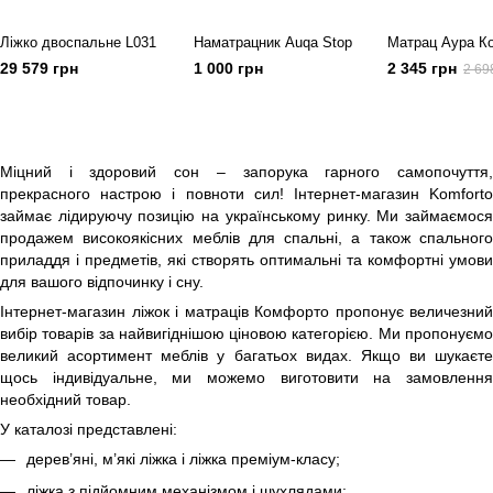
Ліжко двоспальне L031
Наматрацник Auqa Stop
Матрац Аура К
29 579 грн
1 000 грн
2 345 грн
2 69
Міцний і здоровий сон – запорука гарного самопочуття,
прекрасного настрою і повноти сил! Інтернет-магазин Komforto
займає лідируючу позицію на українському ринку. Ми займаємося
продажем високоякісних меблів для спальні, а також спального
приладдя і предметів, які створять оптимальні та комфортні умови
для вашого відпочинку і сну.
Інтернет-магазин ліжок і матраців Комфорто пропонує величезний
вибір товарів за найвигіднішою ціновою категорією. Ми пропонуємо
великий асортимент меблів у багатьох видах. Якщо ви шукаєте
щось індивідуальне, ми можемо виготовити на замовлення
необхідний товар.
У каталозі представлені:
дерев’яні
,
м’які ліжка
і
ліжка преміум-класу
;
ліжка з
підйомним механізмом
і
шухлядами
;