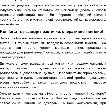
Також ми радимо обирати меблі чи матрац у нас на сайті, але
купувати у наших фізичних магазинах. Оскільки це ідеальний спосіб
отримати найкращий товар. Ви обираєте необхідний товар і
тестите його у нас в магазині, оцінюєте реальний колір, жорсткість,
якість збірки.
Komforto - це завжди практично, оперативно і вигідно!
Зараз особливим попитом користуються постільні приналежності,
матраци і стильні ліжка, які володіють особливими якостями. До
того ж наш інтернет магазин матраців і ліжок представляє
продукцію для різної вікової категорії, а також для людей з різним
станом здоров’я.
Ви можете також відвідати наші магазини з продажу матраців і
ліжок, і купити ортопедичні вироби на диван, або ліжко
(односпальне, двоспальне, дитяче). Переваги таких виробів у тому,
що вони мінімізують навантаження в області хребта, підвищують
рівень кровообігу, а також гарантують правильне і здорове
положення самого тіла.
Хочете купити матрац чи ліжко в інтернет магазині Komforto?
Немає нічого простішого! Все що Вам необхідно зробити, так це
зв’язатись із нашими менеджерами, а наші консультанти, при