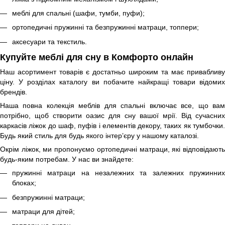
меблі для спальні (
шафи
,
тумби
,
пуфи
);
ортопедичні
пружинні
та
безпружинні
матраци,
топпери
;
аксесуари та текстиль
.
Купуйте меблі для сну в Комфорто онлайн
Наш асортимент товарів є достатньо широким та має привабливу
ціну. У розділах каталогу ви побачите найкращі товари відомих
брендів.
Наша повна колекція меблів для спальні включає все, що вам
потрібно, щоб створити оазис для сну вашої мрії. Від сучасних
каркасів ліжок до шаф, пуфів і елементів декору, таких як тумбочки.
Будь який стиль для будь якого інтер’єру у нашому каталозі.
Окрім ліжок, ми пропонуємо ортопедичні матраци, які відповідають
будь-яким потребам. У нас ви знайдете:
пружинні матраци на незалежних та залежних пружинних
блоках;
безпружинні матраци;
матраци для дітей;