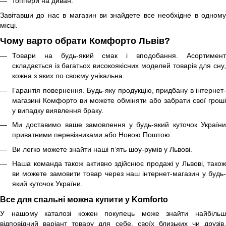
топпери на диван.
Завітавши до нас в магазин ви знайдете все необхідне в одному
місці.
Чому варто обрати Комфорто Львів?
Товари на будь-який смак і вподобання. Асортимент
складається із багатьох високоякісних моделей товарів для сну,
кожна з яких по своєму унікальна.
Гарантія повернення. Будь-яку продукцію, придбану в інтернет-
магазині Комфорто ви можете обміняти або забрати свої гроші
у випадку виявлення браку.
Ми доставимо ваше замовлення у будь-який куточок України
приватними перевізниками або Новою Поштою.
Ви легко можете знайти наші п’ять шоу-румів у Львові.
Наша команда також активно здійснює продажі у Львові, також
ви можете замовити товар через наш інтернет-магазин у будь-
який куточок України.
Все для спальні можна купити у Komforto
У нашому каталозі кожен покупець може знайти найбільш
відповідний варіант товару для себе, своїх близьких чи друзів.