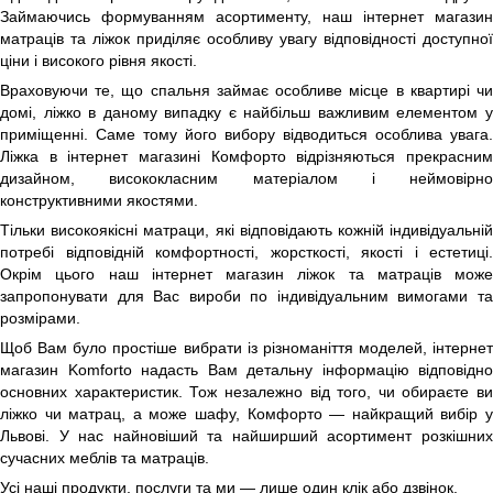
Займаючись формуванням асортименту, наш інтернет магазин
матраців та ліжок приділяє особливу увагу відповідності доступної
ціни і високого рівня якості.
Враховуючи те, що спальня займає особливе місце в квартирі чи
домі, ліжко в даному випадку є найбільш важливим елементом у
приміщенні. Саме тому його вибору відводиться особлива увага.
Ліжка в інтернет магазині Комфорто відрізняються прекрасним
дизайном, висококласним матеріалом і неймовірно
конструктивними якостями.
Тільки високоякісні матраци, які відповідають кожній індивідуальній
потребі відповідній комфортності, жорсткості, якості і естетиці.
Окрім цього наш інтернет магазин ліжок та матраців може
запропонувати для Вас вироби по індивідуальним вимогами та
розмірами.
Щоб Вам було простіше вибрати із різноманіття моделей, інтернет
магазин Komforto надасть Вам детальну інформацію відповідно
основних характеристик. Тож незалежно від того, чи обираєте ви
ліжко чи матрац, а може шафу, Комфорто — найкращий вибір у
Львові. У нас найновіший та найширший асортимент розкішних
сучасних меблів та матраців.
Усі наші продукти, послуги та ми — лише один клік або дзвінок.