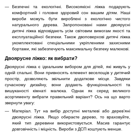
Безпечні та екологічні. Високоякісні ліжка подарують
комфортний і головне здоровий сон вашим дітям. Наші
вироби можуть бути вироблені з екологічно чистого
натурального дерева. Запропоновані нами двоярусні
дитячі ліжка відповідають усім світовим вимогам якості та
експлуатаційної безпеки. Також двоповерхові дитячі ліжка
укомплектовані спеціальними укріпленими захисними
бортами, які забезпечують максимальну безпеку малюкові.
Двоярусне ліжко: як вибрати?
Двоярусні ліжка є ідеальним вибором для дітей, які живуть у
одній спальні. Вони привносять елемент веселощів у дитячий
простір, дозволяють звільнити додаткове місце. Завдяки
сучасному дизайну, вони додають функціональності та
вишуканості кімнаті малюка. Однак як серед великого
асортименту вибрати правильний варіант? Ось на що варто
звернути увагу:
Матеріал. Тут на вибір доступні металеві або дерев’яні
двоярусні ліжка. Якщо обираєте дерево, то враховуйте,
який тип деревини використовується. Масив гарантує
довговічність і міцність. Вироби з ДСП коштують менше.