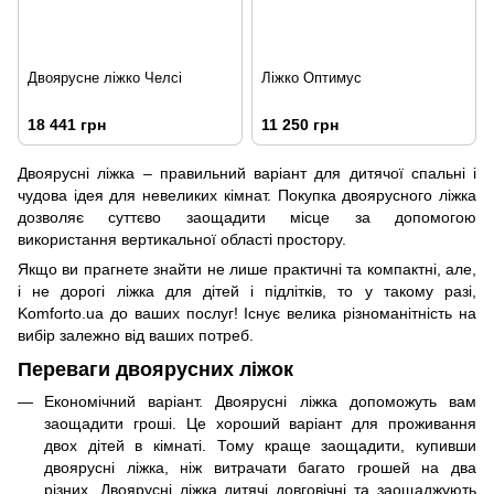
Двоярусне ліжко Челсі
Ліжко Оптимус
18 441 грн
11 250 грн
Двоярусні ліжка – правильний варіант для дитячої спальні і
чудова ідея для невеликих кімнат. Покупка двоярусного ліжка
дозволяє суттєво заощадити місце за допомогою
використання вертикальної області простору.
Якщо ви прагнете знайти не лише практичні та компактні, але,
і не дорогі ліжка для дітей і підлітків, то у такому разі,
Komforto.ua до ваших послуг! Існує велика різноманітність на
вибір залежно від ваших потреб.
Переваги двоярусних ліжок
Економічний варіант. Двоярусні ліжка допоможуть вам
заощадити гроші. Це хороший варіант для проживання
двох дітей в кімнаті. Тому краще заощадити, купивши
двоярусні ліжка, ніж витрачати багато грошей на два
різних. Двоярусні ліжка дитячі довговічні та заощаджують