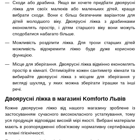
Сходи або драбина. Якщо ви хочете придбати двоярусні
ліжка для своїх малюків або маленьких дітей, краще
вибрати сходи. Вони є більш безпечним варіантом для
дітей молодшого віку. Двоярусні ліжка з драбинками
економлять простір, і дітям старшого віку вони можуть
сподобатися набагато більше.
Можливість розділити ліжка. Для трохи старших дітей
можливість відокремити ліжко буде дуже корисною
функцією.
Місце для зберігання. Двоярусні ліжка відмінно економлять
простір в кімнаті. Оптимізуйте кожен сантиметр кімнати та
вибирайте двоярусні ліжка з місцем для зберігання у
вигляді шухляд, у яких можна зберігати іграшки та інші
речі.
Двоярусні ліжка в магазині Komforto Львів
Кожне двоярусне ліжко від нашого магазину зроблене із
застосуванням сучасного висококласного устаткування, тому
уся продукція відповідає високій мірі якості. Вибрані матеріали
мають в розпорядженні обов’язкову нормативну сертифікацію
в плані гігієнічності.