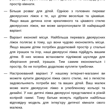
простір кімнати.
Більше розваг для дітей. Однією з головних переваг
двоярусних ліжок є те, що дітям веселіше та цікавіше.
Якщо ваша дитина хоче креативного та цікавого стилю
двоярусних ліжок, ми може запропонувати їй найкращий
варіант.
Варіант економії місця. Найбільша перевага двоярусних
ліжок полягає в тому, що вони чудово економлять місце.
Якщо вашим дітям потрібен додатковий простір у спальні
для іграшок та ігор, наші двоярусні ліжка підійдуть вашим
дітям. В них можна встановити підліжкові шухляди для
зберігання речей, іграшок. Тим самим економиться і
простір, бо не потрібно додатково купляти тумбочки.
Настроюваний варіант. У нашому інтернет-магазині ви
можете купити двоярусні ліжка свого стилю, які з легкістю
задовольняють потреби вас та ваших дітей. Ваш малюк
може мати двоярусне ліжко в улюбленому кольорі та
дизайні. У нас дитячі ліжка двоярусні представлені в різній
колірній гаммі. Тому батьки можуть підібрати найбільш
відповідну модель для інтер’єру дитячої кімнати свого
малюка.