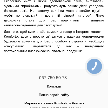
Екологічно чисті і якісні двоповерхові ліжка, виготовлені
відомими виробниками, радуватимуть ваших дітей упродовж
багатьох років. На нашому сайті ви можете знайти відмінні
меблі по лояльній і доступній ціновій категорії. Ліжко
двоярусне стане для Вас практичним і вигідним
капіталовкладенням для своїх дітей!
Для того, щоб купити або замовити товар в інтернет-магазині
Komforto, досить просто зв’язатися з нашими менеджерами
будь-яким зручним для Вас способом і отримати необхідну
консультацію. Звертайтеся до нас – найкращого
постачальника висококласної спальної продукції!
067 750 50 78
Контакти
Повна версія сайту
Мережа магазинів Komforto у Львові -
це широкий вибір товарів для сну