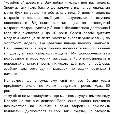
“Комфорто” дозволить Вам вибрати кращу для вас модель.
Знову ж таки таки, багато що залежить від наповнювача, він
може бути натуральним або ж штучним. У деяких моделях
матраців технологи комбінують натуральних і штучних
наповнювачів. Від цього залежить ціна на ортопедичні
матраци. Матрац купити у Львові з безкоштовною доставкою і
гарантією експлуатації до 10 років. Серед безлічі дитячих
моделей матраців ви легко зможете вибрати універсальну по
жорсткості модель, яка ідеально підійде вашому малюкові.
Наші менеджери із задоволенням вислухають ваші побажання
і підберуть вам найкращу модель. Ми допоможемо вам
розібратися в жорсткостях матраца, в його наповнювачів в
перевагах знімних і незнімних чохлів. Для нас не проблема,
зробити вам ортопедичні матраци по ваших розмірах і
вимогах.
Не секрет, що у сучасному світі ми все більше уваги
приділяємо
екологічно-чистим продуктам і речам. Адже 50
років
тому ніхто не міг припустити, що ми з вами купуватимемо воду
і зовсім не так вже дешево! Погіршення екології негативно
позначається на нашому з вами здоров’ї і приносить
величезний дискомфорт, як собі, так і людям, що оточують