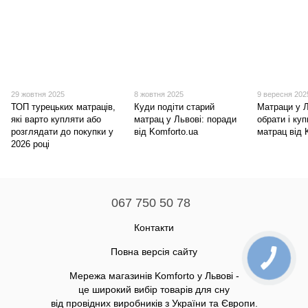
29 жовтня 2025
8 жовтня 2025
9 вересня 202
ТОП турецьких матраців,
Куди подіти старий
Матраци у Л
які варто купляти або
матрац у Львові: поради
обрати і ку
розглядати до покупки у
від Komforto.ua
матрац від 
2026 році
067 750 50 78
Контакти
Повна версія сайту
Мережа магазинів Komforto у Львові -
це широкий вибір товарів для сну
від провідних виробників з України та Європи.