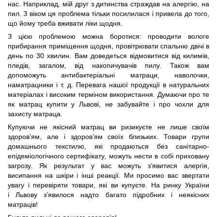
нас. Наприклад, мій друг з дитинства страждав на алергію, на
пил. З віком ця проблема тільки посилилася і привела до того,
що йому треба вживати ліки щодня.
З цією проблемою можна боротися: проводити вологе
прибирання приміщення щодня, провітрювати спальню двічі в
день по 30 хвилин. Вам доведеться відмовитися від килимів,
пледів, загалом, від накопичувачів пилу. Також вам
допоможуть антибактеріальні матраци, наволочки,
наматрацники і т. д. Перевага нашої продукції в натуральних
матеріалах і високим терміном використання. Думаючи про те
як матрац купити у Львові, не забувайте і про чохли для
захисту матраца.
Купуючи не якісний матрац ви ризикуєте не лише своїм
здоров’ям, але і здоров’ям своїх близьких. Товари групи
домашнього текстилю, які продаються без санітарно-
епідеміологічного сертифікату, можуть нести в собі приховану
загрозу. Як результат у вас можуть з’явитися алергія,
висипання на шкіри і інші реакції. Ми просимо вас звертати
увагу і перевіряти товари, які ви купуєте. На ринку України
і Львову з’явилося надто багато підробних і неякісних
матраців!