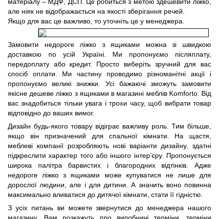
матеріалу – МДФ, ДСП. Це робиться з метою здешевити ліжко,
але ніяк не відображається на якості зберігання речей.
Якщо для вас це важливо, то уточніть це у менеджера.
Замовити недороге ліжко з ящиками можна зі швидкою
доставкою по усій Україні. Ми пропонуємо післяплату,
передоплату або кредит. Просто виберіть зручний для вас
спосіб оплати. Ми частину проводимо різноманітні акції і
пропонуємо великі знижки. Усі бажаючі зможуть замовити
якісне дешеве ліжко з ящиками в магазині меблів Komforto. Від
вас знадобиться тільки увага і трохи часу, щоб вибрати товар
відповідно до ваших вимог.
Дизайн будь-якого товару відіграє важливу роль. Тим більше,
якщо він призначений для спальної кімнати. На щастя,
меблеві компанії розробляють нові варіанти дизайну, здатні
підкреслити характер того або іншого інтер’єру. Пропонується
широка палітра барвистих і благородних відтінків. Адже
недороге ліжко з ящиками може купуватися не лише для
дорослої людини, але і для дитини. А значить воно повинна
максимально вливатися до дитячої кімнати, стати її гідністю.
З усіх питань ви можете звернутися до менеджера нашого
магазину. Вам розкажуть про виробничі терміни, терміни