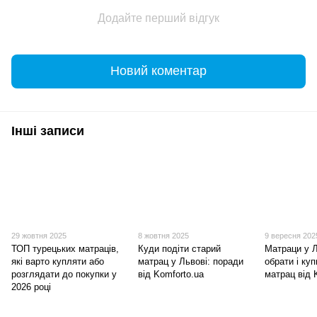
Додайте перший відгук
Новий коментар
Інші записи
29 жовтня 2025
8 жовтня 2025
9 вересня 202
ТОП турецьких матраців,
Куди подіти старий
Матраци у Л
які варто купляти або
матрац у Львові: поради
обрати і ку
розглядати до покупки у
від Komforto.ua
матрац від 
2026 році