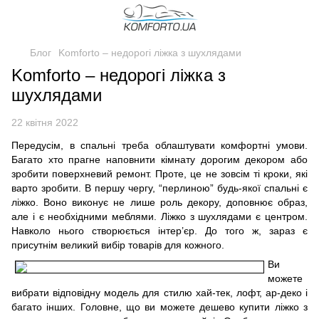
Блог
Komforto – недорогі ліжка з шухлядами
Komforto – недорогі ліжка з
шухлядами
22 квітня 2022
Передусім, в спальні треба облаштувати комфортні умови.
Багато хто прагне наповнити кімнату дорогим декором або
зробити поверхневий ремонт. Проте, це не зовсім ті кроки, які
варто зробити. В першу чергу, “перлиною” будь-якої спальні є
ліжко. Воно виконує не лише роль декору, доповнює образ,
але і є необхідними меблями. Ліжко з шухлядами є центром.
Навколо нього створюється інтер’єр. До того ж, зараз є
присутнім великий вибір товарів для кожного.
Ви
можете
вибрати відповідну модель для стилю хай-тек, лофт, ар-деко і
багато інших. Головне, що ви можете дешево купити ліжко з