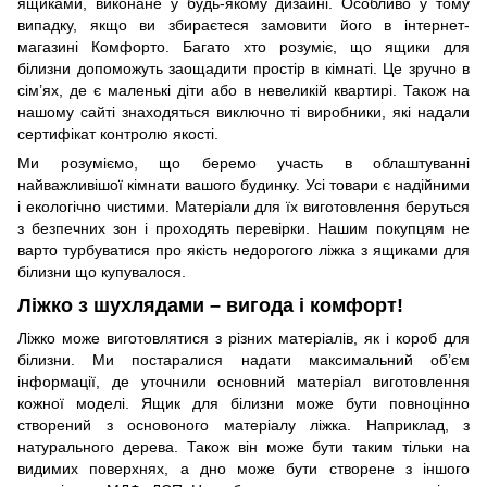
ящиками, виконане у будь-якому дизайні. Особливо у тому
випадку, якщо ви збираєтеся замовити його в інтернет-
магазині Комфорто. Багато хто розуміє, що ящики для
білизни допоможуть заощадити простір в кімнаті. Це зручно в
сім’ях, де є маленькі діти або в невеликій квартирі. Також на
нашому сайті знаходяться виключно ті виробники, які надали
сертифікат контролю якості.
Ми розуміємо, що беремо участь в облаштуванні
найважливішої кімнати вашого будинку. Усі товари є надійними
і екологічно чистими. Матеріали для їх виготовлення беруться
з безпечних зон і проходять перевірки. Нашим покупцям не
варто турбуватися про якість недорогого ліжка з ящиками для
білизни що купувалося.
Ліжко з шухлядами – вигода і комфорт!
Ліжко може виготовлятися з різних матеріалів, як і короб для
білизни. Ми постаралися надати максимальний об’єм
інформації, де уточнили основний матеріал виготовлення
кожної моделі. Ящик для білизни може бути повноцінно
створений з основоного матеріалу ліжка. Наприклад, з
натурального дерева. Також він може бути таким тільки на
видимих поверхнях, а дно може бути створене з іншого