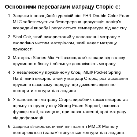
Основними перевагами матрацу Сторіс є:
Завдяки інноваційній турецікій піні FHR Double Color Foam
ML® забезпечується безперервна циркуляція повітр'я
всередині виробу і регулюється температура під час сну.
Sisal Coir, який використаний у наповненні матрацу є
екологічно чистим матеріалом, який надає матрацу
пружності.
Матеріал Stories Mix Felt захищає м'які шари від впливу
пружинного блоку і збільшує довговічність матрацу.
У незалежному пружинному блоці iML® Pocket Spring
Hard, який використаний у матраці Сторіс, розташовання
пружин в шаховому порядку, що дозволяє відмінно
повторити контури тіла людини.
У наповненні матрацу Сторіс виробник також використав
щільну та пружну піну Strong Foam Support, основна
функція якої, захищати, при навантаженні, краї матрацу
від деформації.
Завдяки в'язкоеластичній піні пам'яті MML® Memory
повторюються і запам'ятовуються контури тіла людини.