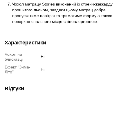
Чохол матрацу Stories виконаний із стрейч-жаккарду
прошитого льоном, завдяки цьому матрац добре
пропускатиме повітр'я та триматиме форму а також
поверхня спального місця є гіпоалергенною.
Характеристики
Чохол на
Ні
блискавці
Ефект "Зима-
Ні
Літо"
Відгуки