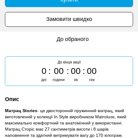
Замовити швидко
До обраного
До кінця акції
0
00
00
00
дні
години
хв
сек
Опис
Матрац Stories
- це двосторонній пружинний матрац, який
виготовлений у колекції In Style виробником Matroluxe, який
максимально комфортний та анатомічний у використанні.
Матрац Сторіс має 27 сантиметрів висоти і 8 шарів
наповнення та здатний витримувати вагу до 170 кілограм.