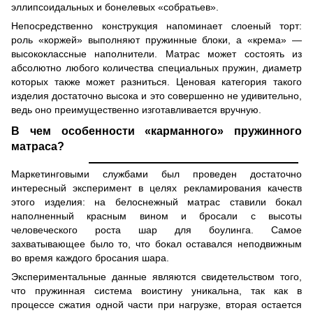
эллипсоидальных и бонелевых «собратьев».
Непосредственно конструкция напоминает слоеный торт:
роль «коржей» выполняют пружинные блоки, а «крема» —
высококлассные наполнители. Матрас может состоять из
абсолютно любого количества специальных пружин, диаметр
которых также может разниться. Ценовая категория такого
изделия достаточно высока и это совершенно не удивительно,
ведь оно преимущественно изготавливается вручную.
В чем особенности «карманного»
пружинного
матраса
?
Маркетинговыми службами был проведен достаточно
интересный эксперимент в целях рекламирования качеств
этого изделия: на белоснежный матрас ставили бокал
наполненный красным вином и бросали с высоты
человеческого роста шар для боулинга. Самое
захватывающее было то, что бокал оставался неподвижным
во время каждого бросания шара.
Экспериментальные данные являются свидетельством того,
что пружинная система воистину уникальна, так как в
процессе сжатия одной части при нагрузке, вторая остается