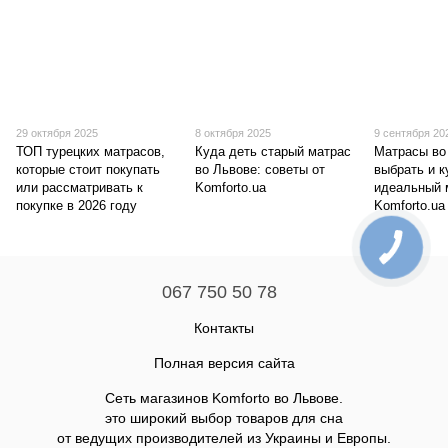
29 октября 2025
8 октября 2025
9 сентября 20
ТОП турецких матрасов,
Куда деть старый матрас
Матрасы во
которые стоит покупать
во Львове: советы от
выбрать и к
или рассматривать к
Komforto.ua
идеальный 
покупке в 2026 году
Komforto.ua
067 750 50 78
Контакты
Полная версия сайта
Сеть магазинов Komforto во Львове.
это широкий выбор товаров для сна
от ведущих производителей из Украины и Европы.