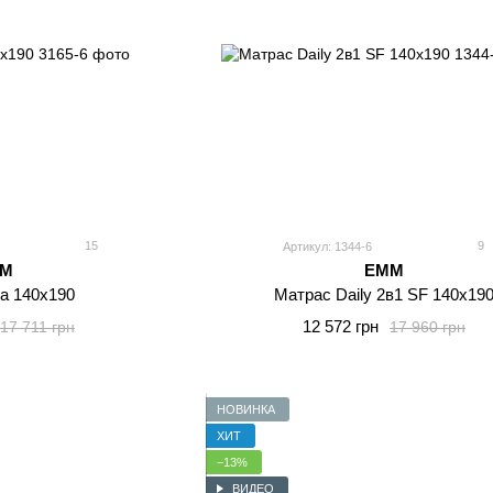
15
9
Артикул: 1344-6
MM
EMM
ra 140x190
Матрас Daily 2в1 SF 140x19
12 572 грн
17 711 грн
17 960 грн
НОВИНКА
ХИТ
−13%
ВИДЕО