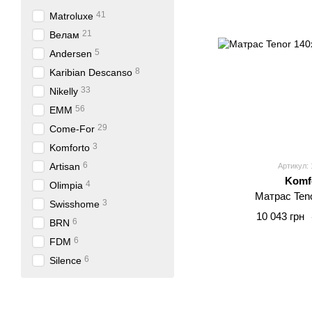
41
Matroluxe
21
Велам
5
Andersen
8
Karibian Descanso
33
Nikelly
56
EMM
29
Come-For
3
Komforto
6
Artisan
Артикул: 
Komf
4
Olimpia
Матрас Ten
3
Swisshome
10 043 грн
6
BRN
6
FDM
6
Silence