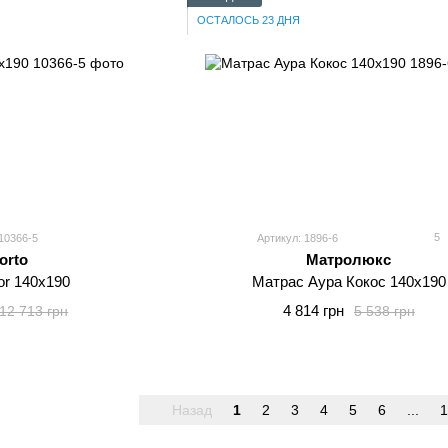
ОСТАЛОСЬ 23 ДНЯ
5
10366-5
Артикул: 1896-6
orto
Матролюкс
or 140x190
Матрас Аура Кокос 140x190
4 814 грн
12 713 грн
5 538 грн
Назад
1
2
3
4
5
6
...
1