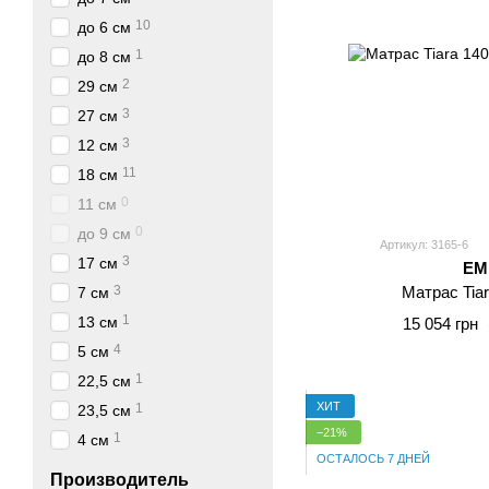
10
до 6 см
1
до 8 см
2
29 см
3
27 см
3
12 см
11
18 см
0
11 см
0
до 9 см
Артикул: 3165-6
3
17 см
E
3
Матрас Tia
7 см
1
13 см
15 054 грн
4
5 см
1
22,5 см
ХИТ
1
23,5 см
−21%
1
4 см
ОСТАЛОСЬ 7 ДНЕЙ
Производитель