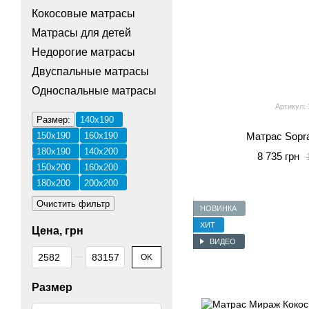
Кокосовые матрасы
Матрасы для детей
Недорогие матрасы
Двуспальные матрасы
Односпальные матрасы
Артикул: 
Размер:
140x190
150x190
160x190
Матрас Sopr
180x190
140x200
8 735 грн
150x200
160x200
180x200
200x200
Очистить фильтр
НОВИНКА
ХИТ
Цена, грн
ВИДЕО
От Цена, грн
До Цена, грн
OK
Размер