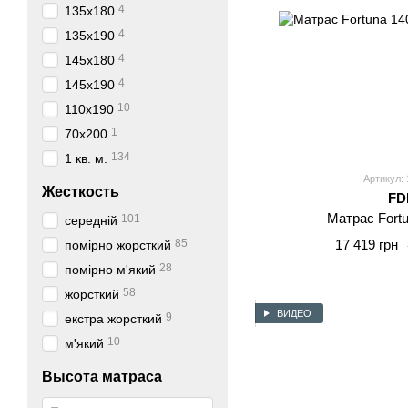
4
135x180
4
135x190
4
145x180
4
145x190
10
110x190
1
70x200
134
1 кв. м.
Артикул: 
Жесткость
FD
Матрас Fort
101
середній
85
17 419 грн
помірно жорсткий
28
помірно м'який
58
жорсткий
ВИДЕО
9
екстра жорсткий
10
м'який
Высота матраса