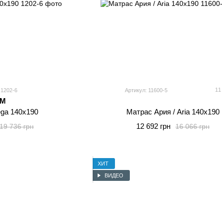
11
 1202-6
Артикул: 11600-5
MM
ga 140x190
Матрас Ария / Aria 140x190
12 692 грн
19 736 грн
16 066 грн
ХИТ
ВИДЕО