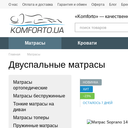
Перейти к основному контенту
О нас
Оплата и доставка
Гарантия и обмен
Оферта
Блог
Бре
«Komforto» — качествен
Матрасы
Кровати
Главная
Матрасы
Двуспальные матрасы
Матрасы
НОВИНКА
ортопедические
ХИТ
Матрасы беспружинные
−23%
ОСТАЛОСЬ 7 ДНЕЙ
Тонкие матрасы на
диван
Матрасы топеры
Пружинные матрасы