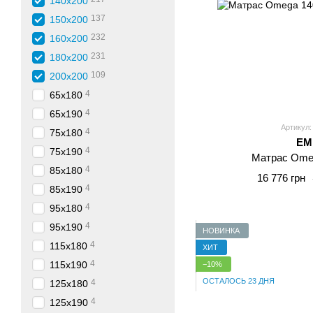
140x200
137
150x200
232
160x200
231
180x200
109
200x200
4
65x180
4
65x190
Артикул:
4
75x180
E
4
75x190
Матрас Ome
4
85x180
16 776 грн
4
85x190
4
95x180
4
95x190
НОВИНКА
4
115x180
ХИТ
4
115x190
−10%
ОСТАЛОСЬ 23 ДНЯ
4
125x180
4
125x190