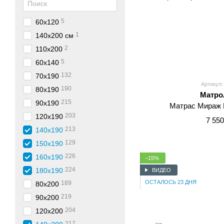
5
60x120
1
140x200 см
2
110x200
5
60x140
132
70x190
Артикул:
190
80x190
Матро
215
90x190
Матрас Мираж 
203
120x190
7 550
213
140x190
129
150x190
226
160x190
−15%
224
180x190
ВИДЕО
ОСТАЛОСЬ 23 ДНЯ
189
80x200
219
90x200
204
120x200
217