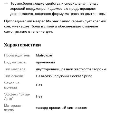
Термосберегающие свойства и специальная пена с
хорошей воздухопроницаемостью предотвращают
деформацию, сохраняя форму матраса на долгие годы.
Ортопедический матрас
Мираж Кокос
гарантирует крепкий
сон, уменьшает боли в спине и обеспечивает отличное
самочувствие в течение дня.
Характеристики
Производитель
Matroluxe
Вид матраса
пружинный
Тип матраса
двусторонний, разной жесткости стороны
Тип основи
Незалежні пружини Pocket Spring
Чехол на
Нет
молнии
Эффект "Зима-
Нет
Лето"
Материал
жакард прошитый синтепоном
чехла