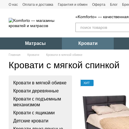
Перейти к основному контенту
О нас
Оплата и доставка
Гарантия и обмен
Оферта
Блог
Бре
«Komforto» — качественная
Матрасы
Кровати
Главная
Кровати
Кровати в мягкой обивке
Кровати с мягкой спинкой
Кровати в мягкой обивке
ХИТ
Кровати деревянные
Кровати с подъемным
механизмом
Кровати с ящиками
Детские кровати
Кровати двухъярусные