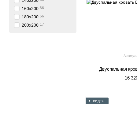
140x200
66
160x200
66
180x200
17
200x200
Артикул:
Двуспальная кро
16 32
ВИДЕО