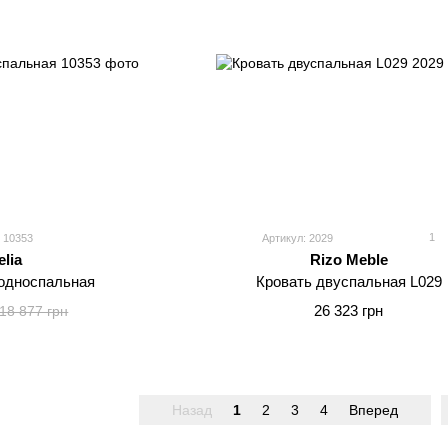
1
 10353
Артикул: 2029
lia
Rizo Meble
односпальная
Кровать двуспальная L029
26 323 грн
18 877 грн
Назад
1
2
3
4
Вперед