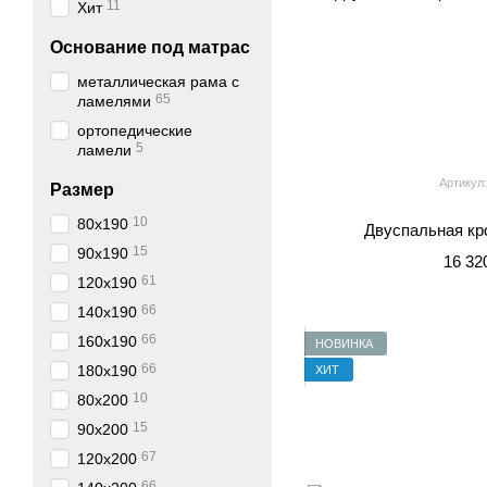
11
Хит
Основание под матрас
металлическая рама с
65
ламелями
ортопедические
5
ламели
Артикул:
Размер
10
80x190
Двуспальная кр
15
90x190
16 32
61
120x190
66
140x190
66
160x190
НОВИНКА
66
180x190
ХИТ
10
80x200
15
90x200
67
120x200
66