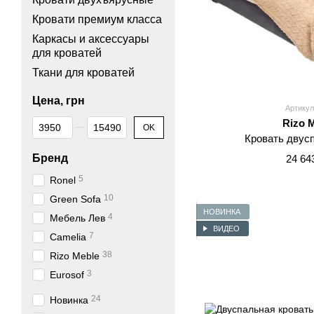
Кровати премиум класса
Каркасы и аксессуары
для кроватей
Ткани для кроватей
Цена, грн
Артикул
От Цена, грн
До Цена, грн
Rizo 
OK
Кровать двус
Бренд
24 64
5
Ronel
10
Green Sofa
НОВИНКА
4
Мебель Лев
ВИДЕО
7
Camelia
38
Rizo Meble
3
Eurosof
24
Новинка