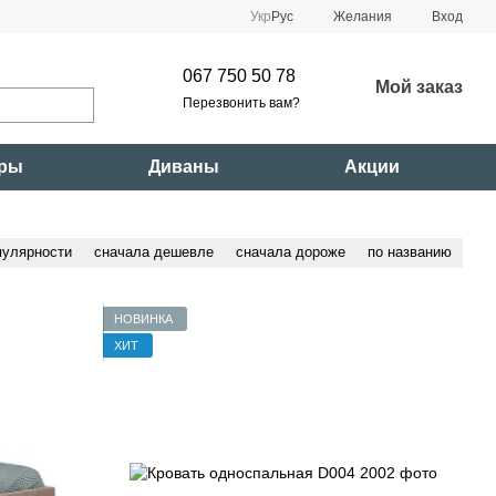
Укр
Рус
Желания
Вход
067 750 50 78
Мой заказ
Перезвонить вам?
ары
Диваны
Акции
пулярности
сначала дешевле
сначала дороже
по названию
НОВИНКА
ХИТ