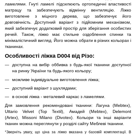
ламелями. Гнуті ламелі підсилюють ортопедичні властивості
матрацу та забезпечують відмінну вентиляцію. Ліжко
виготовлене з міцного дерева, що забезпечує його
довговічність. Доступний варіант з підйомним механізмом,
який забезпечує додатковий простір для зберігання особистих
речей. Також, ліжко має стильне оздоблення спинки та
мінімалістичний вигляд. Його можна обрати в різних кольорах і
тканинах.
Особливості ліжка D004 від Різо:
доступна на вибір оббивка з будь-якої тканини доступної
на ринку України та будь-якого кольору;
можливе індивідуальне виготовлення ліжка;
доступний варіант з шухлядами;
в основі ліжка - металевий каркас з ламелями.
Для замовлення рекомендовані тканини: Лагуна (Mebtex),
Uttario Velvet (Top Textil), Амадей (Mebtex), Delemont
(Artex), Missoni Milano (Divotex). Кольори та інші варіанти
тканин можна переглянути у розділі сайту
Меблеві тканини
.
*Зверніть увагу, що ціна за ліжко вказана у базовій комплектації. В