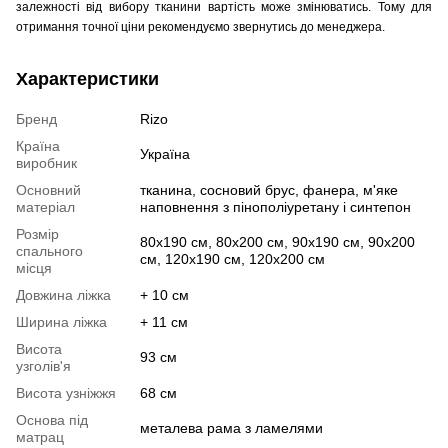
залежності від вибору тканини вартість може змінюватись. Тому для
отримання точної ціни рекомендуємо звернутись до менеджера.
Характеристики
Бренд
Rizo
Країна
Україна
виробник
Основний
тканина, сосновий брус, фанера, м'яке
матеріал
наповнення з пінополіуретану і синтепон
Розмір
80х190 см, 80x200 см, 90х190 см, 90х200
спального
см, 120х190 см, 120х200 см
місця
Довжина ліжка
+ 10 см
Ширина ліжка
+ 11 см
Висота
93 см
узголів'я
Висота узніжжя
68 см
Основа під
металева рама з ламелями
матрац