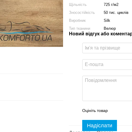
Щільність
725 г/м2
Зносостійкість
50 тис. циклів
Виробник
Silk
Тип тканини
Велюр
Новий відгук або комента
Оцініть товар
Надіслати