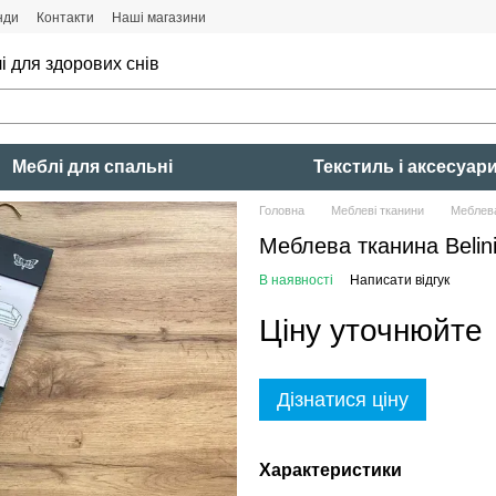
нди
Контакти
Наші магазини
і для здорових снів
Меблі для спальні
Текстиль і аксесуар
Головна
Меблеві тканини
Меблева
Меблева тканина Belin
В наявності
Написати відгук
Ціну уточнюйте
Дізнатися ціну
Характеристики