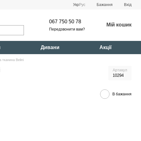
Укр
Рус
Бажання
Вхід
067 750 50 78
Мій кошик
Передзвонити вам?
и
Дивани
Акції
 тканина Belini
i
Артикул
10294
В бажання