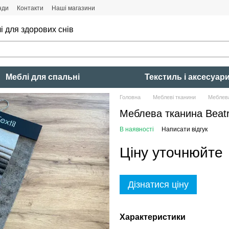
нди
Контакти
Наші магазини
і для здорових снів
Меблі для спальні
Текстиль і аксесуар
Головна
Меблеві тканини
Меблева
Меблева тканина Beatr
В наявності
Написати відгук
Ціну уточнюйте
Дізнатися ціну
Характеристики