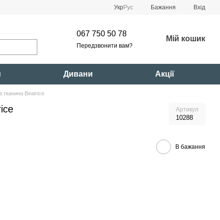
Укр
Рус
Бажання
Вхід
067 750 50 78
Мій кошик
Передзвонити вам?
и
Дивани
Акції
 тканина Beatrice
ice
Артикул
10288
В бажання