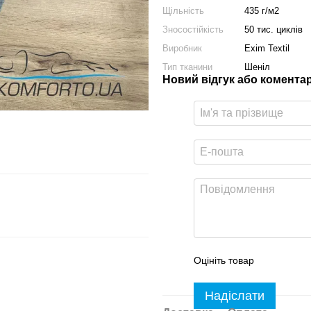
Щільність
435 г/м2
Зносостійкість
50 тис. циклів
Виробник
Exim Textil
Тип тканини
Шеніл
Новий відгук або комента
Оцініть товар
Надіслати