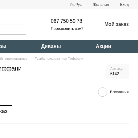
Укр
Рус
Желания
Вход
067 750 50 78
Мой заказ
Перезвонить вам?
ары
Диваны
Акции
бы прикроватные
Тумба прикроватная Тиффани
Тиффани
Артикул
6142
В желания
каз