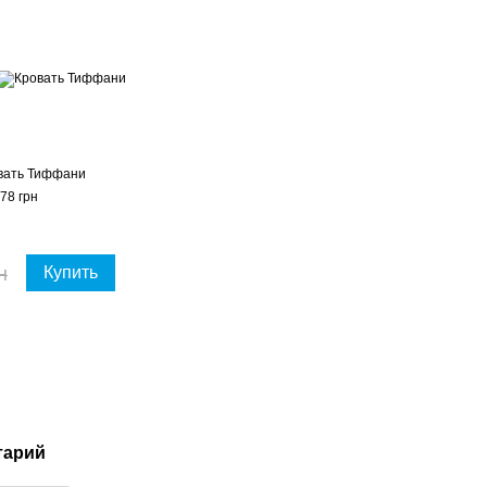
вать Тиффани
78 грн
н
Купить
тарий