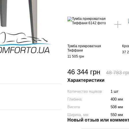
Тумба прикроватная
Кро
Тиффани
37 2
11 505 грн
46 344 грн
48 783 гр
Характеристики
Количество ящиков
1 шт
Глибина
400 мм
Висота
508 мм
Ширина, мм
550 мм
Новый отзыв или коммен