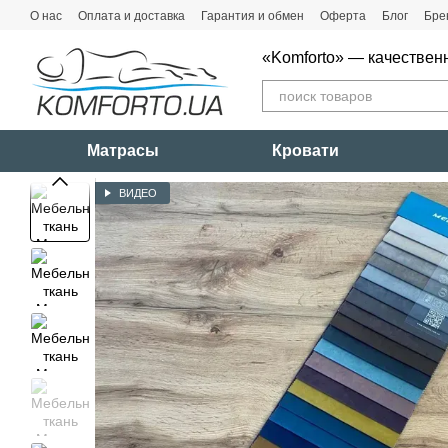
Перейти к основному контенту
О нас
Оплата и доставка
Гарантия и обмен
Оферта
Блог
Бре
«Komforto» — качествен
Матрасы
Кровати
ВИДЕО