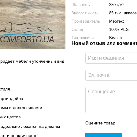
Щільність
380 г/м2
Зносостійкість
85 тыс. циклов
Производитель
Мебтекс
Склад
100% PES
Тип тканини
Велюр
Новый отзыв или коммен
 придает мебели утонченный вид
стиля
Мартиндейла
ормы и долговечности
ких цветов
Оцените товар
 идеально ложится на диваны
рт и практичность!