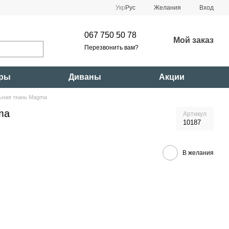
Укр
Рус
Желания
Вход
067 750 50 78
Мой заказ
Перезвонить вам?
ары
Диваны
Акции
ьная ткань Magma
ma
Артикул
10187
В желания