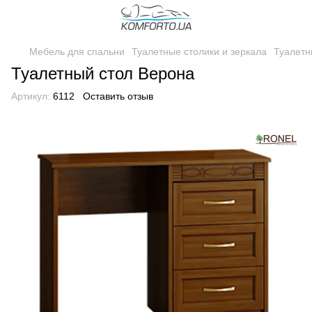
Мебель для спальни
Туалетные столики и зеркала
Туалетн
Туалетный стол Верона
Артикул:
6112
Оставить отзыв