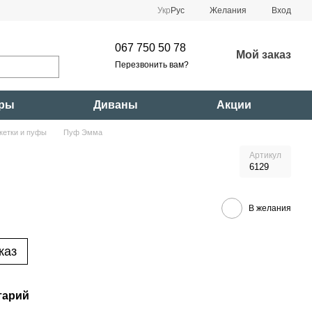
Укр
Рус
Желания
Вход
067 750 50 78
Мой заказ
Перезвонить вам?
ары
Диваны
Акции
кетки и пуфы
Пуф Эмма
Артикул
6129
В желания
каз
тарий