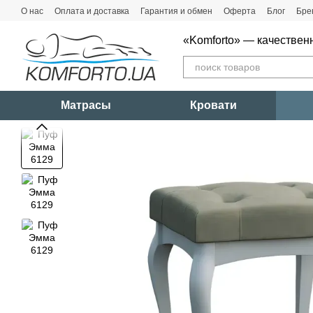
Перейти к основному контенту
О нас
Оплата и доставка
Гарантия и обмен
Оферта
Блог
Бре
«Komforto» — качествен
Матрасы
Кровати