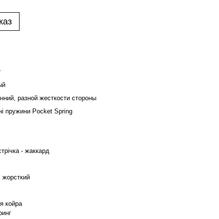
каз
r
ый
нний, разной жесткости стороны
і пружини Pocket Spring
стрічка - жаккард
, жорсткий
я койра
ринг