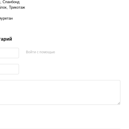
, Спанбонд
лок, Трикотаж
иуретан
тарий
Войти с помощью