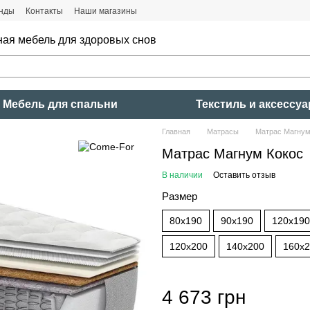
нды
Контакты
Наши магазины
ная мебель для здоровых снов
Мебель для спальни
Текстиль и аксессу
Главная
Матрасы
Матрас Магнум
Матрас Магнум Кокос
В наличии
Оставить отзыв
Размер
80x190
90x190
120x190
120x200
140x200
160x
4 673 грн