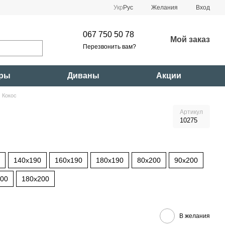
Укр
Рус
Желания
Вход
067 750 50 78
Мой заказ
Перезвонить вам?
ары
Диваны
Акции
 Кокос
Артикул
10275
140x190
160x190
180x190
80x200
90x200
200
180x200
В желания