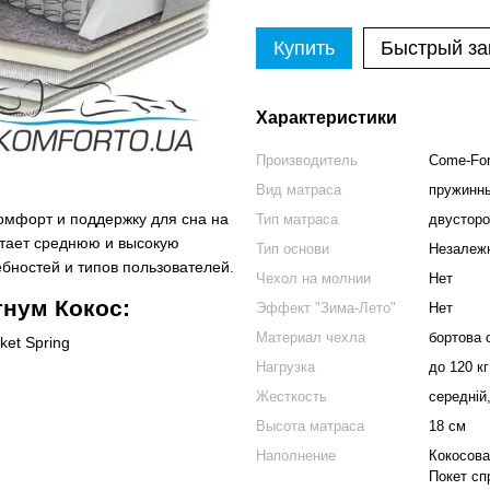
Купить
Быстрый за
Характеристики
Производитель
Come-Fo
Вид матраса
пружинн
комфорт и поддержку для сна на
Тип матраса
двусторо
етает среднюю и высокую
Тип основи
Незалежн
ебностей и типов пользователей.
Чехол на молнии
Нет
нум Кокос:
Эффект "Зима-Лето"
Нет
Материал чехла
бортова 
et Spring
Нагрузка
до 120 кг
Жесткость
середній
Высота матраса
18 см
Наполнение
Кокосова
Покет сп