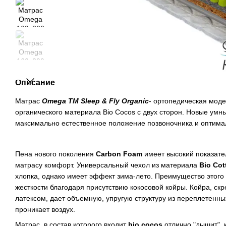
Описание
Матрас
Omega ТМ Sleep & Fly Organic
- ортопедическая мод
органического материала Bio Cocos с двух сторон. Новые ум
максимально естественное положение позвоночника и оптима
Пена нового поколения
Carbon Foam
имеет высокий показате
матрасу комфорт. Универсальный чехол из материала
Bio Co
хлопка, однако имеет эффект зима-лето. Преимущество этого
жесткости благодаря присутствию кокосовой койры. Койра, с
латексом, дает объемную, упругую структуру из переплетенны
проникает воздух.
Матрас, в состав которого входит
bio cocos
отлично "дышит", к