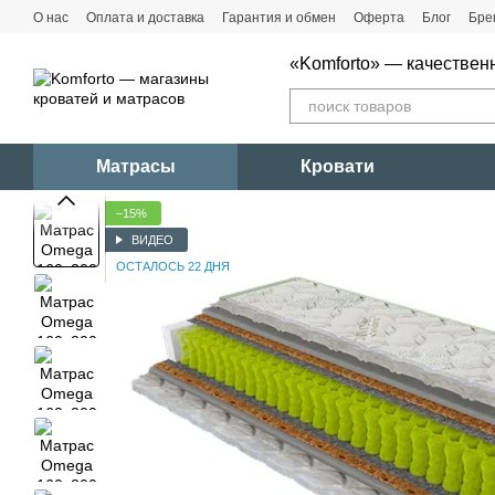
Перейти к основному контенту
О нас
Оплата и доставка
Гарантия и обмен
Оферта
Блог
Бре
«Komforto» — качествен
Матрасы
Кровати
−15%
ВИДЕО
ОСТАЛОСЬ 22 ДНЯ