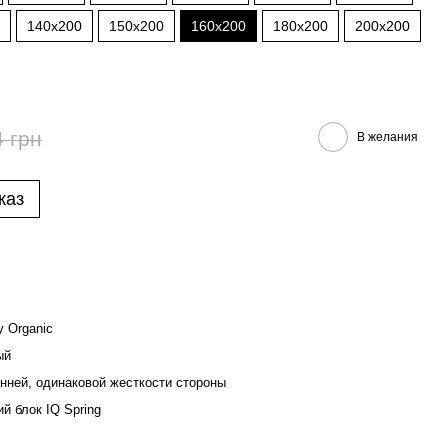
140x200
150x200
160x200
180x200
200x200
4 грн
В желания
каз
y Organic
ый
нней, одинаковой жесткости стороны
й блок IQ Spring