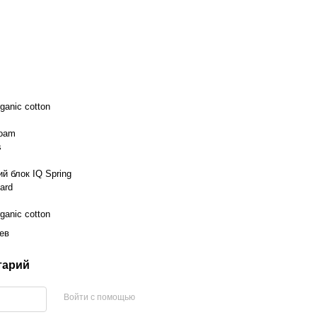
ganic cotton
Foam
s
й блок IQ Spring
ard
ganic cotton
ев
тарий
Войти с помощью