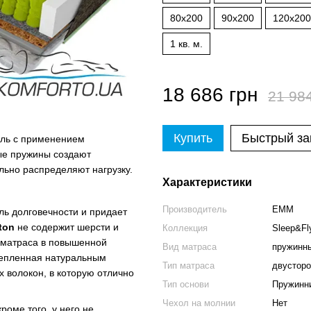
80x200
90x200
120x200
1 кв. м.
18 686 грн
21 98
Купить
Быстрый за
ель с применением
ные пружины создают
льно распределяют нагрузку.
Характеристики
Производитель
EMM
ль долговечности и придает
tton
не содержит шерсти и
Коллекция
Sleep&Fl
 матраса в повышенной
Вид матраса
пружинн
крепленная натуральным
Тип матраса
двусторо
х волокон, в которую отлично
Тип основи
Пружинни
Чехол на молнии
Нет
роме того, у него не