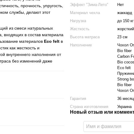
Эффект "Зима-Лето"
Нет
ичность, прочность, упругость,
оком службы, делают этот
Материал чехла
жаккард
Нагрузка
до 150 кг
ящий из смеси натуральных
Жесткость
жорсткий
а, входящих в состав материала
Высота матраса
23 см
льзование материалов
Eco felt
в
Наполнение
Чохол Or
тик как жесткость и
Bio fiber
ой внутреннего наполнения от
Carbon 
атраса без изменений даже
Bio coco
Eco felt
Пружинни
Strong bo
Bio fiber
Чохол Or
Гарантия
36 месяц
Страна изготовления
Украина
Новый отзыв или коммен