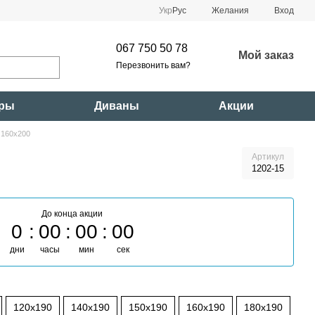
Укр
Рус
Желания
Вход
067 750 50 78
Мой заказ
Перезвонить вам?
ары
Диваны
Акции
 160x200
Артикул
1202-15
До конца акции
0
00
00
00
дни
часы
мин
сек
120x190
140x190
150x190
160x190
180x190