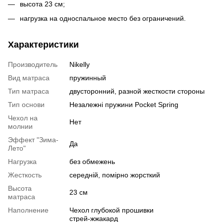
высота 23 см;
нагрузка на односпальное место без ограничений.
Характеристики
Производитель
Nikelly
Вид матраса
пружинный
Тип матраса
двусторонний, разной жесткости стороны
Тип основи
Незалежні пружини Pocket Spring
Чехол на
Нет
молнии
Эффект "Зима-
Да
Лето"
Нагрузка
без обмежень
Жесткость
середній, помірно жорсткий
Высота
23 см
матраса
Наполнение
Чехол глубокой прошивки
стрей-жжакард