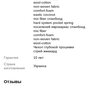
wool-cotton
non-woven fabric
comfort-foam
eastic coconut
mix fiber спанбонд
hard system pocket spring
посилений еврокаркас спанбонд
mix fiber
comfort-foam
non-woven fabric
wool-cotton
Чехол глубокой прошивки
стрей-жжакард
Гарантия
10 лет
Страна
Украина
изготовления
Отзывы