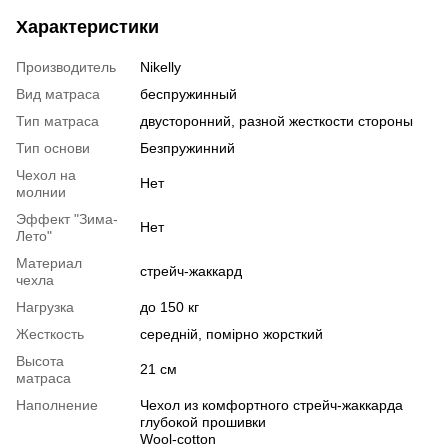
Характеристики
Производитель
Nikelly
Вид матраса
беспружинный
Тип матраса
двусторонний, разной жесткости стороны
Тип основи
Безпружинний
Чехол на
Нет
молнии
Эффект "Зима-
Нет
Лето"
Материал
стрейч-жаккард
чехла
Нагрузка
до 150 кг
Жесткость
середній, помірно жорсткий
Высота
21 см
матраса
Наполнение
Чехол из комфортного стрейч-жаккарда
глубокой прошивки
Wool-cotton