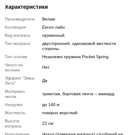
Характеристики
Производитель
Велам
Коллекция
Експо-лайн
Вид матраса
пружинный
Тип матраса
двусторонней, одинаковой жесткости
стороны
Тип основи
Незалежні пружини Pocket Spring
Чехол на
Нет
молнии
Эффект "Зима-
Да
Лето"
Материал
трикотаж, бортовая лента – жаккард
чехла
Нагрузка
до 140 кг
Жесткость
помірно жорсткий
Высота
22 см
матраса
Наполнение
Чохол (поверхня матраца) стьобаний на