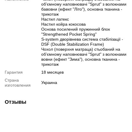
об’ємному наповнювачі "Sprut" з волокнами
бавовни (ефект "Літо"), основна тканина -
трикотаж
Настил латекс
Настил койра кокосова
Основа посилений пружинний блок
"Strengthened Pocket Spring"
S-system дворівнева система стабілізації -
DSF (Double Stabilization Frame)
Чохол (поверхня матраца) стьобаний на
об’ємному наповнювачі "Sprut" з волокнами
вовни (ефект "Зима"), основна тканина -
трикотаж
Гарантия
18 месяцев
Страна
Украина
изготовления
Отзывы