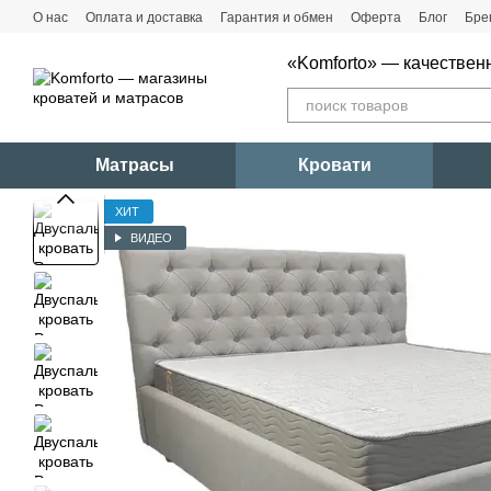
Перейти к основному контенту
О нас
Оплата и доставка
Гарантия и обмен
Оферта
Блог
Бре
«Komforto» — качествен
Матрасы
Кровати
ХИТ
ВИДЕО