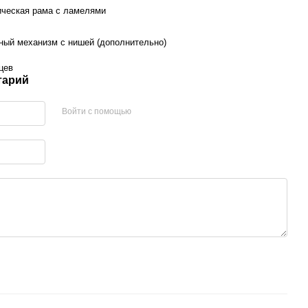
ческая рама с ламелями
ый механизм с нишей (дополнительно)
цев
тарий
Войти с помощью