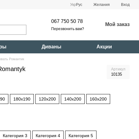
Укр
Рус
Желания
Вход
067 750 50 78
Мой заказ
Перезвонить вам?
ары
Диваны
Акции
овать Романтик
Romantyk
Артикул
10135
190
180x190
120x200
140x200
160x200
Категория 3
Категория 4
Категория 5