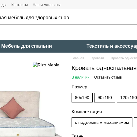
нды
Контакты
Наши магазины
ная мебель для здоровых снов
Мебель для спальни
Текстиль и аксессу
Главная
Кровати
Кровать односп
Кровать односпальная
В наличии
Оставить отзыв
Размер
80x190
90x190
120x190
Комплектация
с подъемным механизмом
Ткань