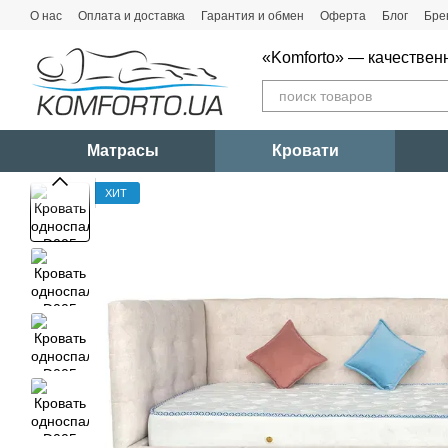
Перейти к основному контенту
О нас
Оплата и доставка
Гарантия и обмен
Оферта
Блог
Бре
«Komforto» — качествен
Матрасы
Кровати
ХИТ