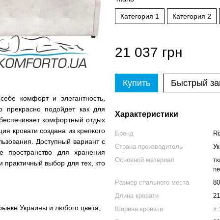
Категория 1
Категория 2
21 037 грн
Купить
Быстрый за
себе комфорт и элегантность,
о прекрасно подойдет как для
Характеристики
 обеспечивает комфортный отдых
ция кровати создана из крепкого
Бренд
Ri
льзования. Доступный вариант с
Страна производитель
Ук
е пространство для хранения
Основной материал
тк
и практичный выбор для тех, кто
пе
Размер спального места
80
Длина кровати
21
рынке Украины и любого цвета;
Ширина кровати
+ 