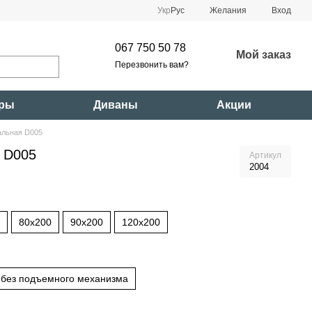
Укр
Рус
Желания
Вход
067 750 50 78
Мой заказ
Перезвонить вам?
ары
Диваны
Акции
альная D005
 D005
Артикул
2004
80x200
90x200
120x200
без подъемного механизма