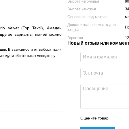
Высота изголовья
90
Высота изножья
34
Основание под матрас
м
Дополнительное место для
П
io Velvet (Top Textil), Амадей
вещей
и другие варианты тканей можно
Гарантия
12
Новый отзыв или коммен
ации. В зависимости от выбора ткани
мендуем обратиться к менеджеру.
Оцените товар