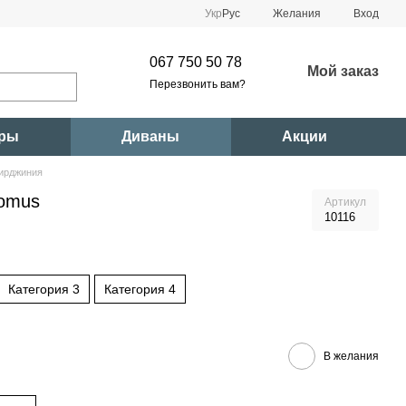
Укр
Рус
Желания
Вход
067 750 50 78
Мой заказ
Перезвонить вам?
ары
Диваны
Акции
Вирджиния
Lomus
Артикул
10116
Категория 3
Категория 4
В желания