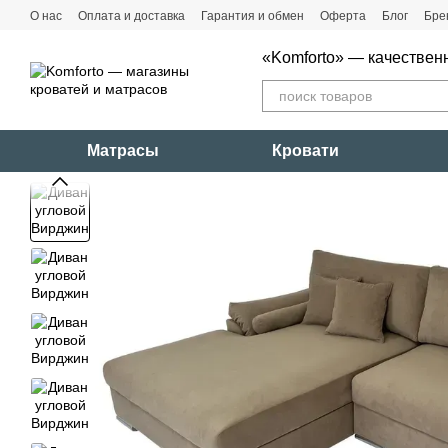
Перейти к основному контенту
О нас
Оплата и доставка
Гарантия и обмен
Оферта
Блог
Бре
«Komforto» — качествен
Матрасы
Кровати