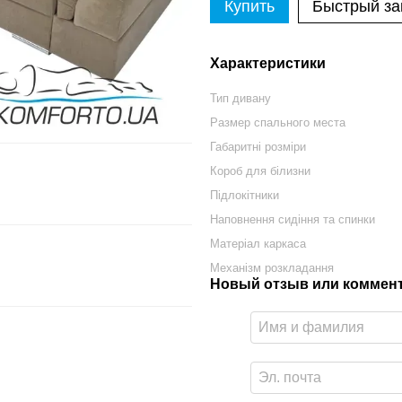
Купить
Быстрый за
Характеристики
Тип дивану
Размер спального места
Габаритні розміри
Короб для білизни
Підлокітники
Наповнення сидіння та спинки
Матеріал каркаса
Механізм розкладання
Новый отзыв или коммен