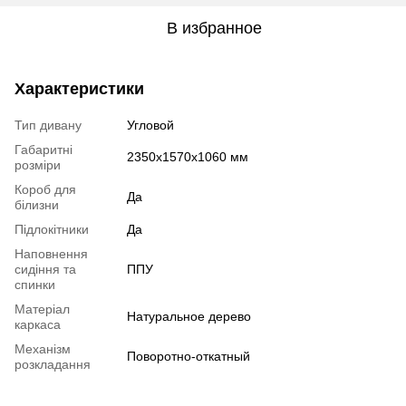
В избранное
Характеристики
Тип дивану
Угловой
Габаритні
2350х1570х1060 мм
розміри
Короб для
Да
білизни
Підлокітники
Да
Наповнення
сидіння та
ППУ
спинки
Матеріал
Натуральное дерево
каркаса
Механізм
Поворотно-откатный
розкладання