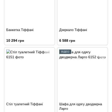
Банкетка Тіффані
Дзеркало Тіффані
10 294 грн
6 588 грн
ВІДЕО
Стіл туалетний Тіффані
Шафа для одягу дводверна
Ларго