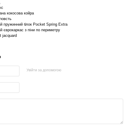
д
кс
ана кокосова койра
повсть
й пружинний блок Pocket Spring Extra
й єврокаркас з піни по периметру
t jacquard
р
Увійти за допомогою