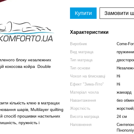
Купити
Замовити 
Характеристики
Виробник
Come-For
Вид матраца
пружинни
силеного блоку незалежних
Тип матраца
двосторон
цій кокосова койра Double
Тип основи
Незалежн
Чохол на блискавці
Ні
Ефект "Зима-Літо"
Ні
Матеріал чохла
жаккард
Навантаження
без обме
ити кількість клею в матрацах
Жорсткість
жорсткий
ювання шарів, Multilayer quilting
ий спосіб прошивки настильних
Висота матраца
24 см
шність, пружність і
Наповнення
Синтепон
Пінополі