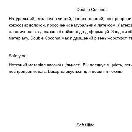
Double Coconut
Натуральний, екологічно чистий, гіпоалергенний, повітропрони
кокосових волокон, просочених натуральним латексом. Латекса
еластичності та додаткової стійкості до деформацій. Завдяки з
матеріалу, Double Coconut має підвищений рівень жорсткості т
Safety net
Нетканий матеріал високої щільності. Він поєднує міцність, легкі
повітропроникність. Використовується для пошиття чохлів.
Soft filling