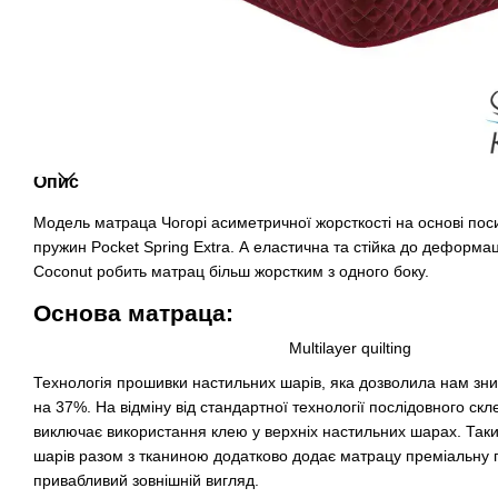
Опис
Модель матраца Чогорі асиметричної жорсткості на основі по
пружин Pocket Spring Extra. А еластична та стійка до деформа
Coconut робить матрац більш жорстким з одного боку.
Основа матраца:
Multilayer quilting
Технологія прошивки настильних шарів, яка дозволила нам зниз
на 37%. На відміну від стандартної технології послідовного скле
виключає використання клею у верхніх настильних шарах. Так
шарів разом з тканиною додатково додає матрацу преміальну пи
привабливий зовнішній вигляд.