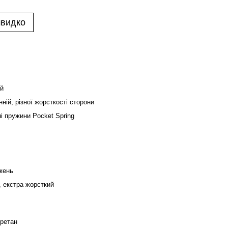
швидко
й
ній, різної жорсткості сторони
і пружини Pocket Spring
жень
, екстра жорсткий
уретан