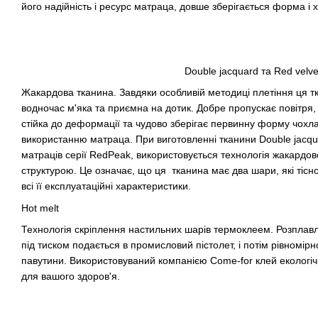
його надійність і ресурс матраца, довше зберігається форма і 
Double jacquard та Red velve
Жакардова тканина. Завдяки особливій методиці плетіння ця тк
водночас м'яка та приємна на дотик. Добре пропускає повітря,
стійка до деформації та чудово зберігає первинну форму чохл
використанню матраца. При виготовленні тканини Double jacqu
матраців серії RedPeak, використовується технологія жакардов
структурою. Це означає, що ця тканина має два шари, які тіс
всі її експлуатаційні характеристики.
Hot melt
Технологія скріплення настильних шарів термоклеем. Розплавл
під тиском подається в промисловий пістолет, і потім рівномір
павутини. Використовуваний компанією Come-for клей екологіч
для вашого здоров'я.