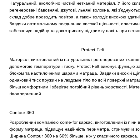
Натуральний, екологічно чистий нетканий матеріал. У його скла
регенеровані бавовняні, джутові, льняні волокна, які з'єднуют
склад добре проводить повітря, а також володіє високою здатні
Завдяки оптимальному поєднанню високої щільності, еластичнос
забезпечує надійну та довготривалу підтримку навіть при вел
Protect Felt
Матеріал, виготовлений із натуральних і регенерованих тканин
допомогою температури і тиску. Protect Felt виконує функцію 
блоком та настилочними шарами матраца. Завдяки високій щільн
однаковий тиск пружин на людське тіло по всій поверхні матр
більш комфортним і зберігає потрібний рівень жорсткості. Мате
гіпоалергенний
Сontour 360
Розроблений компанією сome-for каркас, виготовлений із піни в
форму матраца, підвищує надійність периметра, стримуючи зовн
Ширина Сontour 360 на 60% більше, ніж у класичного каркаса.