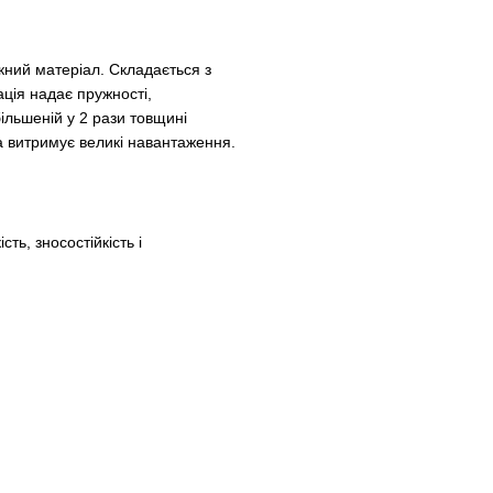
кний матеріал. Складається з
ція надає пружності,
більшеній у 2 рази товщині
а витримує великі навантаження.
сть, зносостійкість і