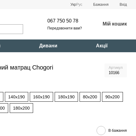
Укр
Рус
Бажання
Вхід
067 750 50 78
Мій кошик
Передзвонити вам?
и
Дивани
Акції
ий матрац Chogori
Артикул
10166
140x190
160x190
180x190
80x200
90x200
200
180x200
В бажання