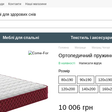
нди
Контакти
Наші магазини
і для здорових снів
Меблі для спальні
Текстиль і аксесуар
Головна
Матраци
Матрац Чогорі
Ортопедичний пружинн
В наявності
Написати відгук
Розмір
80x190
90x190
120x190
120x200
140x200
160x
10 006 грн