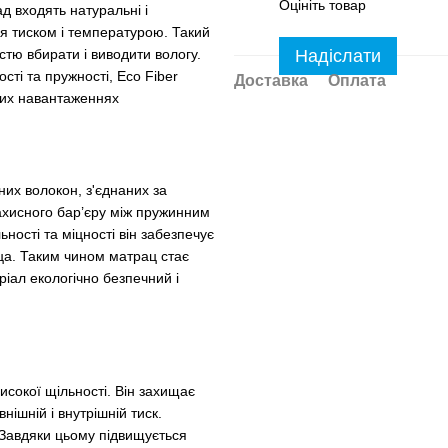
Оцініть товар
д входять натуральні і
ься тиском і температурою. Такий
Надіслати
стю вбирати і виводити вологу.
ті та пружності, Eco Fiber
Доставка
Оплата
иких навантаженнях
них волокон, з'єднаних за
захисного бар’єру між пружинним
ості та міцності він забезпечує
аца. Таким чином матрац стає
ріал екологічно безпечний і
исокої щільності. Він захищає
ішній і внутрішній тиск.
 Завдяки цьому підвищується