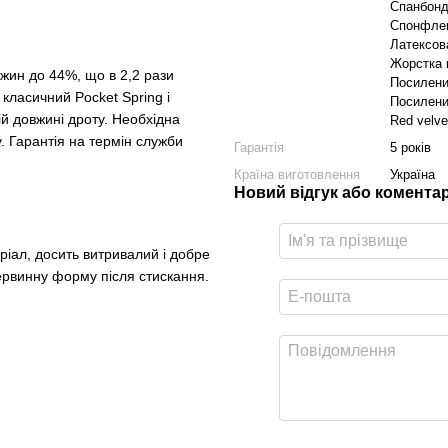
Спанбон
Спонфле
Латексов
Жорстка 
жин до 44%, що в 2,2 рази
Посилени
 класичний Pocket Spring і
Посилени
ій довжині дроту. Необхідна
Red velve
. Гарантія на термін служби
Гарантія
5 років
Країна виготовлення
Україна
Новий відгук або комента
ріал, досить витривалий і добре
рвинну форму після стискання.