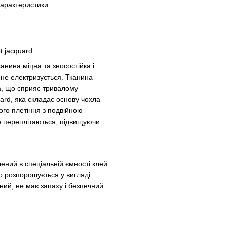
характеристики.
t jacquard
анина міцна та зносостійка і
 не електризується. Тканина
а, що сприяє тривалому
ard, яка складає основу чохла
ого плетіння з подвійною
но переплітаються, підвищуючи
ений в спеціальній ємності клей
но розпорошується у вигляді
ний, не має запаху і безпечний