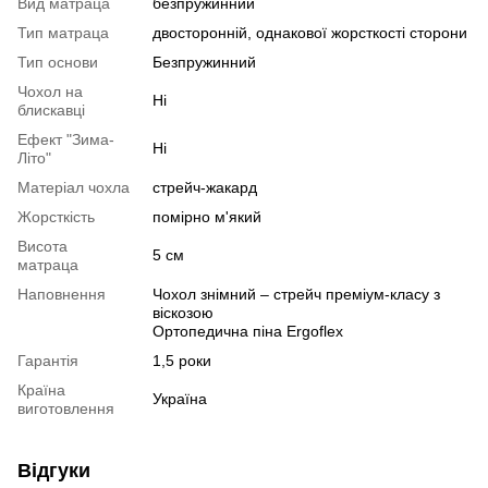
Вид матраца
безпружинний
Тип матраца
двосторонній, однакової жорсткості сторони
Тип основи
Безпружинний
Чохол на
Ні
блискавці
Ефект "Зима-
Ні
Літо"
Матеріал чохла
стрейч-жакард
Жорсткість
помірно м'який
Висота
5 см
матраца
Наповнення
Чохол знімний – стрейч преміум-класу з
віскозою
Ортопедична піна Ergoflex
Гарантія
1,5 роки
Країна
Україна
виготовлення
Відгуки