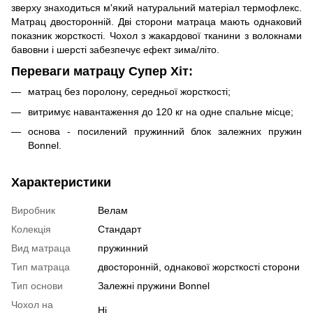
зверху знаходиться м'який натуральний матеріал термофлекс.
Матрац двосторонній. Дві сторони матраца мають однаковий
показник жорсткості. Чохол з жакардової тканини з волокнами
бавовни і шерсті забезпечує ефект зима/літо.
Переваги матрацу Супер Хіт:
матрац без поролону, середньої жорсткості;
витримує навантаження до 120 кг на одне спальне місце;
основа - посилений пружинний блок залежних пружин
Bonnel.
Характеристики
Виробник
Велам
Колекція
Стандарт
Вид матраца
пружинний
Тип матраца
двосторонній, однакової жорсткості сторони
Тип основи
Залежні пружини Bonnel
Чохол на
Ні