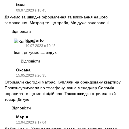
Іван
09.07.2023 в 18:45
Дякуємо за швидке оформлення та виконання нашого
замовлення. Матрац те що треба, Ми дуже задоволені.
Відповісти
Komforto
10.07.2023 в 10:45
Іван, дякуємо за відгук.
Відповісти
Оксана
15.05.2023 в 20:35
Отримали сьогодні матрас. Купляли на орендовану квартиру.
Проконсультували по телефону, ваша менеджер Соломія
порадила те що мені підійшло. Також швидко отриала свій
товар. Дякую!
Відповісти
Марія
12.04.2023 в 17:04
Добрий день. Хочу подякувати магазину за ліжко та матрац.