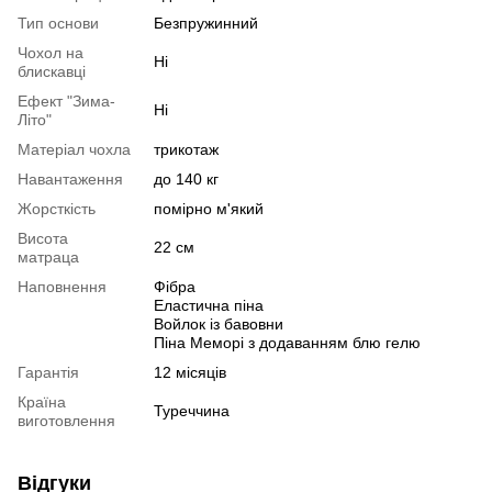
Тип основи
Безпружинний
Чохол на
Ні
блискавці
Ефект "Зима-
Ні
Літо"
Матеріал чохла
трикотаж
Навантаження
до 140 кг
Жорсткість
помірно м'який
Висота
22 см
матраца
Наповнення
Фібра
Еластична піна
Войлок із бавовни
Піна Меморі з додаванням блю гелю
Гарантія
12 місяців
Країна
Туреччина
виготовлення
Відгуки