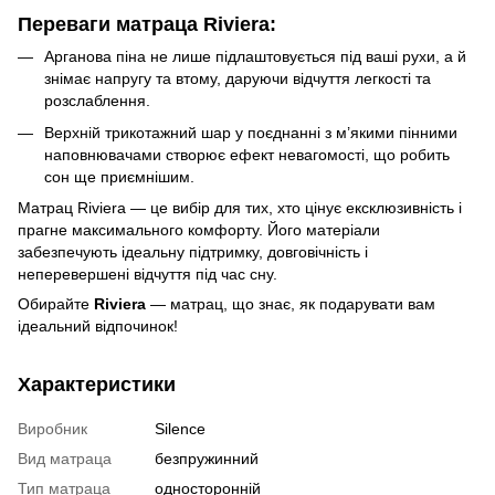
Переваги матраца Riviera:
Арганова піна не лише підлаштовується під ваші рухи, а й
знімає напругу та втому, даруючи відчуття легкості та
розслаблення.
Верхній трикотажний шар у поєднанні з м’якими пінними
наповнювачами створює ефект невагомості, що робить
сон ще приємнішим.
Матрац Riviera — це вибір для тих, хто цінує ексклюзивність і
прагне максимального комфорту. Його матеріали
забезпечують ідеальну підтримку, довговічність і
неперевершені відчуття під час сну.
Обирайте
Riviera
— матрац, що знає, як подарувати вам
ідеальний відпочинок!
Характеристики
Виробник
Silence
Вид матраца
безпружинний
Тип матраца
односторонній