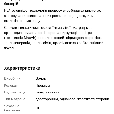
бактерій.
Найголовніше, технологія процесу виробництва виключає
застосування склеювальних розчинів - що і доводить
екологічність матрацу.
Споживчі властивості: ефект "зима-літо"; матрац має
ортопедичні властивості; хороша циркуляція повітря
(технологія MaxAir); гіпоалергенний; підвищена жорсткість;
теплогенерація; теплообмін; профілактика хребта; знімний
чохол.
Характеристики
Виробник
Велам
Колекція
Преміум
Вид матраца
безпружинний
Тип матраца
двосторонній, однакової жорсткості сторони
Чохол на
Ні
блискавці