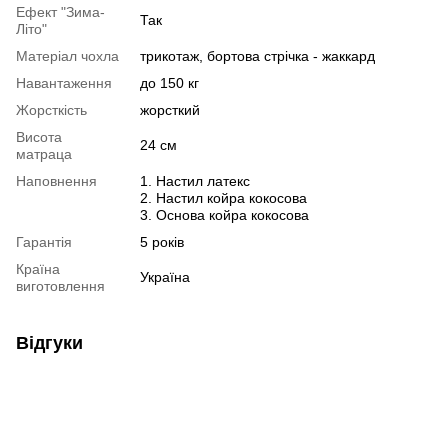
Ефект "Зима-
Так
Літо"
Матеріал чохла
трикотаж, бортова стрічка - жаккард
Навантаження
до 150 кг
Жорсткість
жорсткий
Висота
24 см
матраца
Наповнення
1. Настил латекс
2. Настил койра кокосова
3. Основа койра кокосова
Гарантія
5 років
Країна
Україна
виготовлення
Відгуки