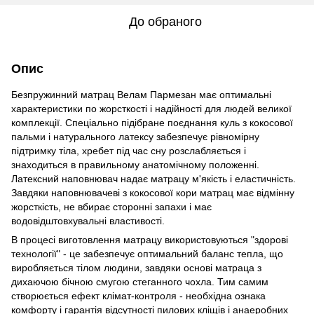
До обраного
Опис
Безпружинний матрац Велам Пармезан має оптимальні
характеристики по жорсткості і надійності для людей великої
комплекції. Спеціально підібране поєднання куль з кокосової
пальми і натурального латексу забезпечує рівномірну
підтримку тіла, хребет під час сну розслабляється і
знаходиться в правильному анатомічному положенні.
Латексний наповнювач надає матрацу м'якість і еластичність.
Завдяки наповнювачеві з кокосової кори матрац має відмінну
жорсткість, не вбирає сторонні запахи і має
водовідштовхувальні властивості.
В процесі виготовлення матрацу використовуються "здорові
технології" - це забезпечує оптимальний баланс тепла, що
виробляється тілом людини, завдяки основі матраца з
дихаючою бічною смугою стеганного чохла. Тим самим
створюється ефект клімат-контроля - необхідна ознака
комфорту і гарантія відсутності пилових кліщів і анаеробних