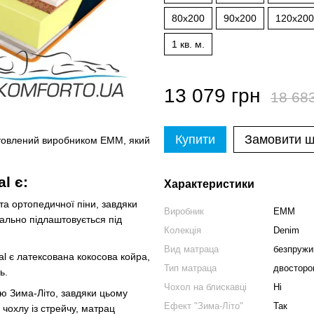
80x200
90x200
120x200
1 кв. м.
13 079 грн
18 68
Купити
Замовити 
отовлений виробником ЕММ, який
l є:
Характеристики
 ортопедичної піни, завдяки
Виробник
EMM
ально підлаштовується під
Колекція
Denim
Вид матраца
безпружи
l є латексована кокосова койра,
Тип матраца
двосторон
ь.
Чохол на блискавці
Ні
ою Зима-Літо, завдяки цьому
Ефект "Зима-Літо"
Так
 чохлу із стрейчу, матрац