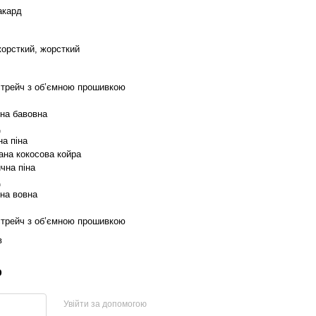
акард
жорсткий, жорсткий
стрейч з об’ємною прошивкою
на бавовна
д
а піна
ана кокосова койра
чна піна
д
на вовна
стрейч з об’ємною прошивкою
в
р
Увійти за допомогою