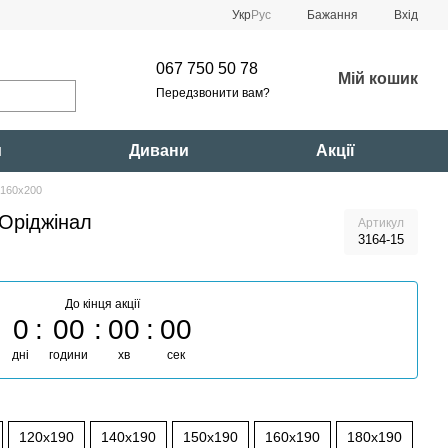
Укр
Рус
Бажання
Вхід
067 750 50 78
Мій кошик
Передзвонити вам?
и
Дивани
Акції
 160x200
Оріджінал
Артикул
3164-15
До кінця акції
0
00
00
00
дні
години
хв
сек
120x190
140x190
150x190
160x190
180x190