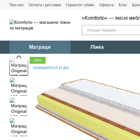
Перейти до основного контенту
Про нас
Оплата і доставка
Гарантія і обмін
Оферта
Блог
Бре
«Komforto» — якісні мебл
Матраци
Ліжка
−30%
ЗАЛИШИЛОСЯ 24 ДНІ