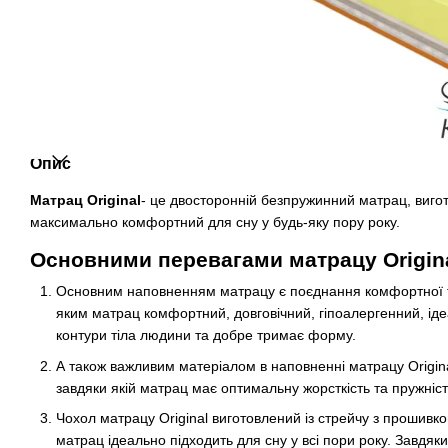
Опис
Матрац Original
- це двосторонній безпружинний матрац, виг
максимально комфортний для сну у будь-яку пору року.
Основними перевагами матрацу Origina
Основним наповненням матрацу є поєднання комфортної та
яким матрац комфортний, довговічний, гіпоалергенний, іде
контури тіла людини та добре тримає форму.
А також важливим матеріалом в наповненні матрацу Origina
завдяки якій матрац має оптимальну жорсткість та пружніст
Чохол матрацу Original виготовлений із стрейчу з прошивк
матрац ідеально підходить для сну у всі пори року. Завдяки