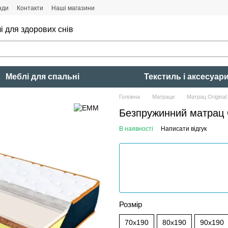
нди
Контакти
Наші магазини
і для здорових снів
Меблі для спальні
Текстиль і аксесуар
Головна
Матраци
Матрац Original
Безпружинний матрац 
В наявності
Написати відгук
Розмір
70x190
80x190
90x190