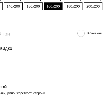
140x200
150x200
160x200
180x200
200x200
3 грн
В бажання
швидко
нний
ній, різної жорсткості сторони