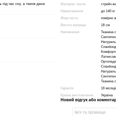
під час сну, а також дана
Матеріал чохла
стрейч-ж
Навантаження
до 140 кг
Жорсткість
помірно 
Висота матраца
18 см
Наповнення
Тканина 
Синтепон
Натураль
Спанбон
Комфортн
Латексов
Ортопеди
Спанбон
Натураль
Синтепон
Тканина 
Гарантія
18 місяці
Країна виготовлення
Україна
Новий відгук або комента