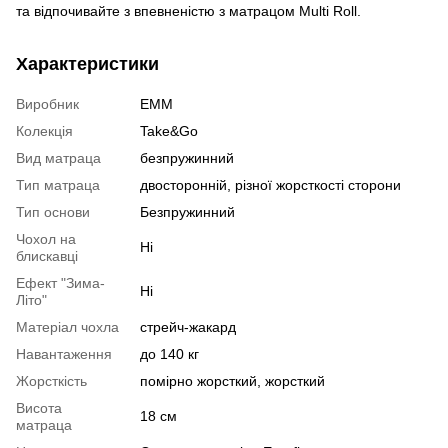
та відпочивайте з впевненістю з матрацом Multi Roll.
Характеристики
Виробник
EMM
Колекція
Take&Go
Вид матраца
безпружинний
Тип матраца
двосторонній, різної жорсткості сторони
Тип основи
Безпружинний
Чохол на
Ні
блискавці
Ефект "Зима-
Ні
Літо"
Матеріал чохла
стрейч-жакард
Навантаження
до 140 кг
Жорсткість
помірно жорсткий, жорсткий
Висота
18 см
матраца