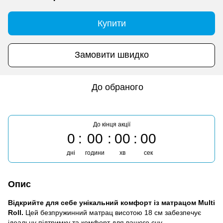
Купити
Замовити швидко
До обраного
До кінця акції
0
00
00
00
дні
години
хв
сек
Опис
Відкрийте для себе унікальний комфорт із матрацом Multi
Roll.
Цей безпружинний матрац висотою 18 см забезпечує
ідеальну підтримку та комфорт для вашого сну.