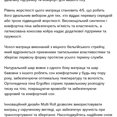
Рівень жорсткості цього матраца становить 4/5, що робить
його ідеальним вибором для тих, хто віддає перевагу середній
або трохи підвищеній жорсткості. Високощільний синтепон і
комфортна піна забезпечують м'якість та еластичність, а
латексована кокосова койра надає додаткової підтримки та
пружності.
Чохол матраца виконаний з міцного бельгійського стрейчу,
який відрізняється приємними тактильними властивостями та
зберігає первісну форму протягом усього терміну служби.
Натуральний шар вовни з одного боку матраца та шар
бавовни з іншого роблять сон комфортним у будь-яку пору
року, забезпечуючи оптимальну температуру та вологість.
Ортопедична піна Ergoflex сприяє правильному розподілу
тиску на тіло, покращуючи кровообіг та забезпечуючи
здоровий та комфортний сон.
Інноваційний дизайн Multi Roll дозволяє використовувати
матрац у скрученому вигляді, що забезпечує зручність при
транспортуванні та зберіганні. Насолоджуйтесь надійним сном