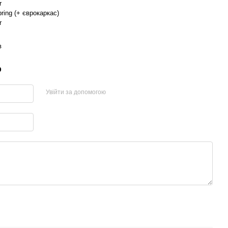
r
ring (+ єврокаркас)
r
в
р
Увійти за допомогою