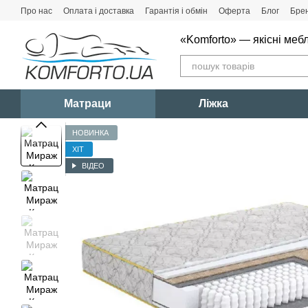
Перейти до основного контенту
Про нас
Оплата і доставка
Гарантія і обмін
Оферта
Блог
Бре
«Komforto» — якісні мебл
Матраци
Ліжка
НОВИНКА
ХІТ
ВІДЕО