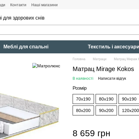
нди
Контакти
Наші магазини
і для здорових снів
Меблі для спальні
Текстиль і аксесуар
Головна
Матраци
Матрац Мираж 
Матрац Mirage Kokos
В наявності
Написати відгук
Розмір
70x190
80x190
90x190
80x200
90x200
120x200
8 659 грн