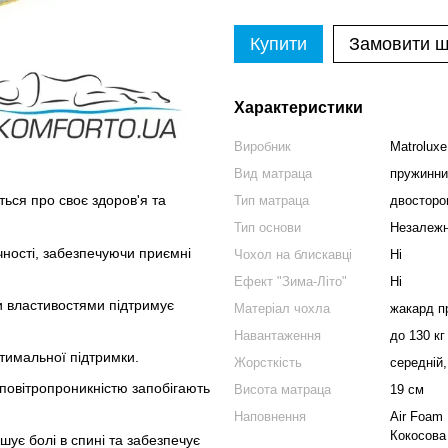
Купити
Замовити 
Характеристики
Виробник
Matroluxe
Вид матраца
пружинни
ться про своє здоров'я та
Тип матраца
двосторон
Тип основи
Незалежн
чності, забезпечуючи приємні
Чохол на блискавці
Ні
Ефект "Зима-Літо"
Ні
и властивостями підтримує
Матеріал чохла
жакард п
Навантаження
до 130 кг
тимальної підтримки.
Жорсткість
середній
 повітропроникністю запобігають
Висота матраца
19 см
Наповнення
Air Foam
Кокосова
шує болі в спині та забезпечує