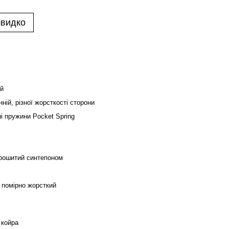
швидко
й
ній, різної жорсткості сторони
і пружини Pocket Spring
рошитий синтепоном
, помірно жорсткий
 койра