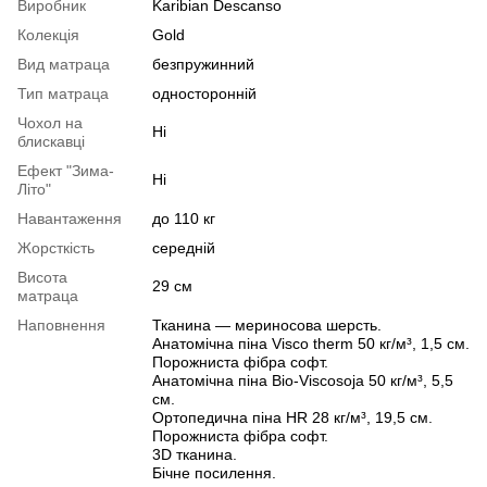
Виробник
Karibian Descanso
Колекція
Gold
Вид матраца
безпружинний
Тип матраца
односторонній
Чохол на
Ні
блискавці
Ефект "Зима-
Ні
Літо"
Навантаження
до 110 кг
Жорсткість
середній
Висота
29 см
матраца
Наповнення
Тканина — мериносова шерсть.
Анатомічна піна Visco therm 50 кг/м³, 1,5 см.
Порожниста фібра софт.
Анатомічна піна Bio-Viscosoja 50 кг/м³, 5,5
см.
Ортопедична піна HR 28 кг/м³, 19,5 см.
Порожниста фібра софт.
3D тканина.
Бічне посилення.