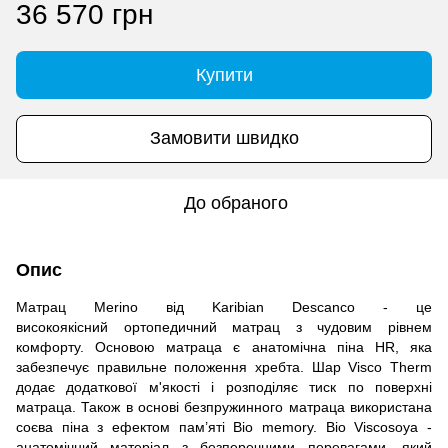
36 570 грн
Купити
Замовити швидко
До обраного
Опис
Матрац Merino від Karibian Descanco - це
високоякісний ортопедичний матрац з чудовим рівнем
комфорту. Основою матраца є анатомічна піна HR, яка
забезпечує правильне положення хребта. Шар Visco Therm
додає додаткової м'якості і розподіляє тиск по поверхні
матраца. Також в основі безпружинного матраца використана
соєва піна з ефектом пам’яті Bio memory. Bio Viscosoya -
анатомічний матеріал з безперечними перевагами, який