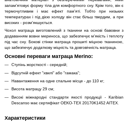
запам'ятовує форму тіла для комфортного сну. Крім того, він є
термочутливим і має ефект пам'яті. Тобто при низьких
температурах і під дією холоду він стає більш твердим, а при
високих - розм'якшується.
Чохол матраца виготовлений з тканини на основі бавовни з
додаванням вовни мериноса, що забезпечує м'якість і теплоту
під час сну. Бокові стінки матраца прошиті міцною тканиною,
що забезпечує додаткову міцність та довговічність матраца.
Основні переваги матраца Merino:
Ступінь жорсткості - середній;
Відсутній ефект "хвилі" або "гамака";
Навантаження на одне спальне місце - до 110 кг;
Висота матрацу 29 см;
Високі міжнародні стандарти якості продукції - Karibian
Descanso має сертифікат OEKO-TEX 20170K1452 AITEX.
Характеристики