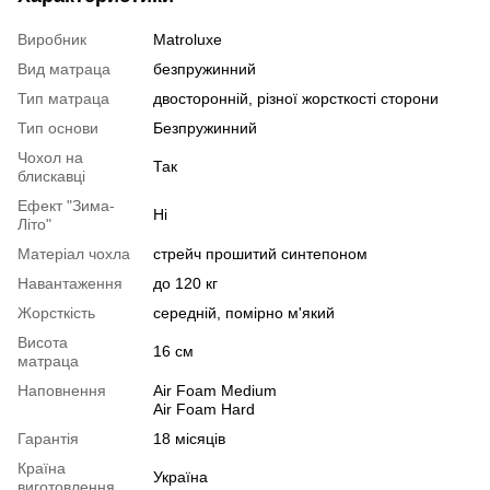
Виробник
Matroluxe
Вид матраца
безпружинний
Тип матраца
двосторонній, різної жорсткості сторони
Тип основи
Безпружинний
Чохол на
Так
блискавці
Ефект "Зима-
Ні
Літо"
Матеріал чохла
стрейч прошитий синтепоном
Навантаження
до 120 кг
Жорсткість
середній, помірно м'який
Висота
16 см
матраца
Наповнення
Air Foam Medium
Air Foam Hard
Гарантія
18 місяців
Країна
Україна
виготовлення