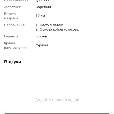
Навантаження
до 100 кг
Жорсткість
жорсткий
Висота
12 см
матраца
Наповнення
1. Настил латекс
2. Основа койра кокосова
Гарантія
5 років
Країна
Україна
виготовлення
Відгуки
Додайте перший відгук