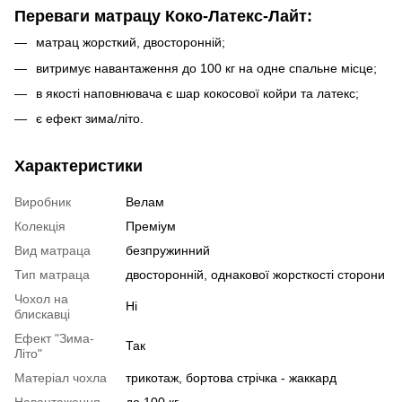
Переваги матрацу Коко-Латекс-Лайт:
матрац жорсткий, двосторонній;
витримує навантаження до 100 кг на одне спальне місце;
в якості наповнювача є шар кокосової койри та латекс;
є ефект зима/літо.
Характеристики
Виробник
Велам
Колекція
Преміум
Вид матраца
безпружинний
Тип матраца
двосторонній, однакової жорсткості сторони
Чохол на
Ні
блискавці
Ефект "Зима-
Так
Літо"
Матеріал чохла
трикотаж, бортова стрічка - жаккард