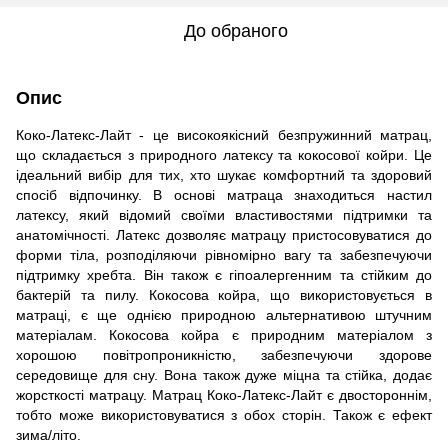
До обраного
Опис
Коко-Латекс-Лайт - це високоякісний безпружинний матрац,
що складається з природного латексу та кокосової койри. Це
ідеальний вибір для тих, хто шукає комфортний та здоровий
спосіб відпочинку. В основі матраца знаходиться настил
латексу, який відомий своїми властивостями підтримки та
анатомічності. Латекс дозволяє матрацу пристосовуватися до
форми тіла, розподіляючи рівномірно вагу та забезпечуючи
підтримку хребта. Він також є гіпоалергенним та стійким до
бактерій та пилу. Кокосова койра, що використовується в
матраці, є ще однією природною альтернативою штучним
матеріалам. Кокосова койра є природним матеріалом з
хорошою повітропроникністю, забезпечуючи здорове
середовище для сну. Вона також дуже міцна та стійка, додає
жорсткості матрацу. Матрац Коко-Латекс-Лайт є двостороннім,
тобто може використовуватися з обох сторін. Також є ефект
зима/літо.