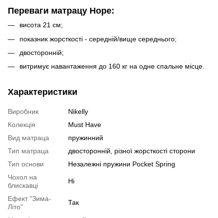
Переваги матрацу Hope:
висота 21 см;
показник жорсткості - середній/вище середнього;
двосторонній;
витримує навантаження до 160 кг на одне спальне місце.
Характеристики
Виробник
Nikelly
Колекція
Must Have
Вид матраца
пружинний
Тип матраца
двосторонній, різної жорсткості сторони
Тип основи
Незалежні пружини Pocket Spring
Чохол на
Ні
блискавці
Ефект "Зима-
Так
Літо"