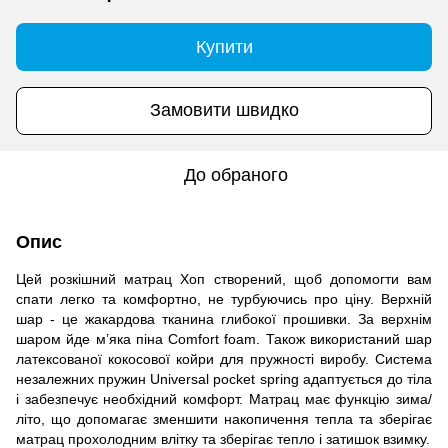
Купити
Замовити швидко
До обраного
Опис
Цей розкішний матрац Хоп створений, щоб допомогти вам
спати легко та комфортно, не турбуючись про ціну. Верхній
шар - це жакардова тканина глибокої прошивки. За верхнім
шаром йде м’яка піна Comfort foam. Також використаний шар
латексованої кокосової койри для пружності виробу. Система
незалежних пружин Universal pocket spring адаптується до тіла
і забезпечує необхідний комфорт. Матрац має функцію зима/
літо, що допомагає зменшити накопичення тепла та зберігає
матрац прохолодним влітку та зберігає тепло і затишок взимку.