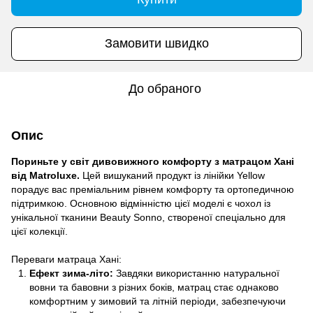
Замовити швидко
До обраного
Опис
Пориньте у світ дивовижного комфорту з матрацом Хані
від Matroluxe.
Цей вишуканий продукт із лінійки Yellow
порадує вас преміальним рівнем комфорту та ортопедичною
підтримкою. Основною відмінністю цієї моделі є чохол із
унікальної тканини Beauty Sonno, створеної спеціально для
цієї колекції.
Переваги матраца Хані:
Ефект зима-літо:
Завдяки використанню натуральної
вовни та бавовни з різних боків, матрац стає однаково
комфортним у зимовий та літній періоди, забезпечуючи