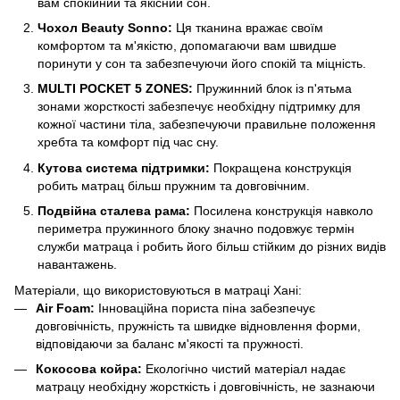
вам спокійний та якісний сон.
Чохол Beauty Sonno:
Ця тканина вражає своїм
комфортом та м'якістю, допомагаючи вам швидше
поринути у сон та забезпечуючи його спокій та міцність.
MULTI POCKET 5 ZONES:
Пружинний блок із п'ятьма
зонами жорсткості забезпечує необхідну підтримку для
кожної частини тіла, забезпечуючи правильне положення
хребта та комфорт під час сну.
Кутова система підтримки:
Покращена конструкція
робить матрац більш пружним та довговічним.
Подвійна сталева рама:
Посилена конструкція навколо
периметра пружинного блоку значно подовжує термін
служби матраца і робить його більш стійким до різних видів
навантажень.
Матеріали, що використовуються в матраці Хані:
Air Foam:
Інноваційна пориста піна забезпечує
довговічність, пружність та швидке відновлення форми,
відповідаючи за баланс м'якості та пружності.
Кокосова койра:
Екологічно чистий матеріал надає
матрацу необхідну жорсткість і довговічність, не зазнаючи