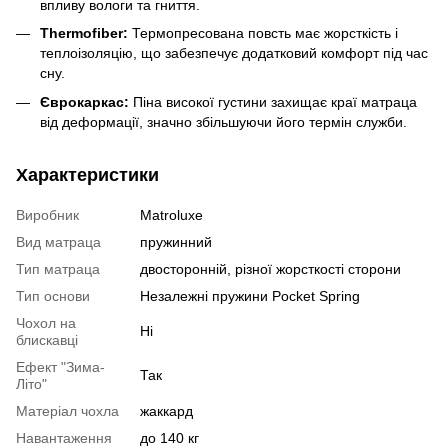
впливу вологи та гниття.
Thermofiber:
Термопресована повсть має жорсткість і
теплоізоляцію, що забезпечує додатковий комфорт під час
сну.
Єврокаркас:
Піна високої густини захищає краї матраца
від деформації, значно збільшуючи його термін служби.
Характеристики
Виробник
Matroluxe
Вид матраца
пружинний
Тип матраца
двосторонній, різної жорсткості сторони
Тип основи
Незалежні пружини Pocket Spring
Чохол на
Ні
блискавці
Ефект "Зима-
Так
Літо"
Матеріал чохла
жаккард
Навантаження
до 140 кг