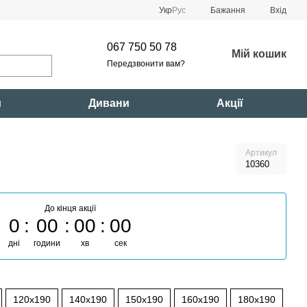
Укр
Рус
Бажання
Вхід
067 750 50 78
Мій кошик
Передзвонити вам?
и
Дивани
Акції
Артикул
10360
До кінця акції
0
00
00
00
дні
години
хв
сек
120x190
140x190
150x190
160x190
180x190