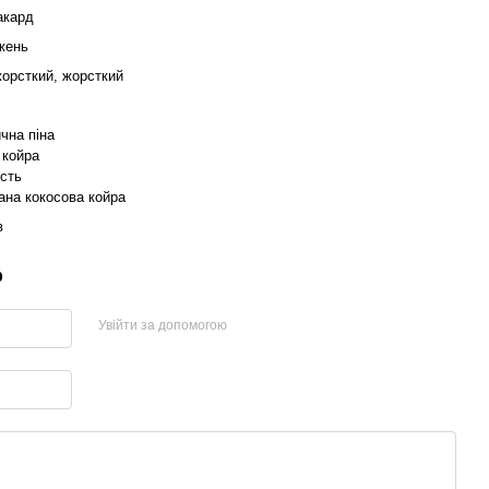
акард
жень
жорсткий, жорсткий
чна піна
 койра
сть
ана кокосова койра
в
р
Увійти за допомогою