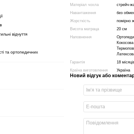
Матеріал чохла
стрейч-ж
Навантаження
без обме
ії
Жорсткість
помірно 
в
Висота матраца
20 см
ильні відчуття
Наповнення
Ортопеди
Кокосова
Термопов
ті та ортопедичних
Латексов
Гарантія
18 місяці
Країна виготовлення
Україна
Новий відгук або комента