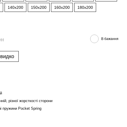
140x200
150x200
160x200
180x200
рн
В бажання
швидко
й
ній, різної жорсткості сторони
і пружини Pocket Spring