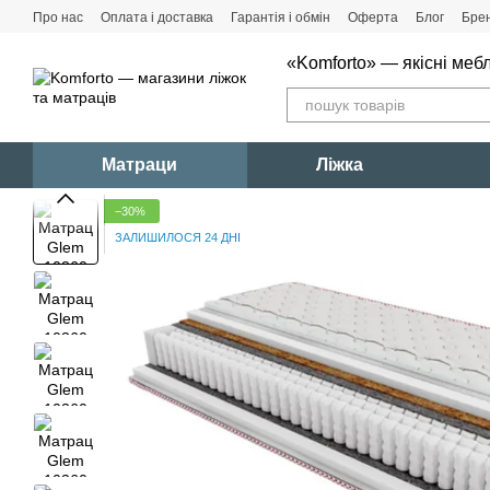
Перейти до основного контенту
Про нас
Оплата і доставка
Гарантія і обмін
Оферта
Блог
Бре
«Komforto» — якісні мебл
Матраци
Ліжка
−30%
ЗАЛИШИЛОСЯ 24 ДНІ