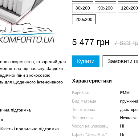
80x200
90x200
120x200
200x200
5 477 грн
7 823 г
Купити
Замовити 
еною жорсткістю, створений для
оження тіла під час сну. Завдяки
едичної піни з кокосовою
Характеристики
ть для щоденного інтенсивного
Виробник
EMM
Вид матраца
пружинни
Тип матраца
двосторон
ична підтримка
Тип основи
Незалежн
ть
Чохол на блискавці
Ні
ійкість і правильна підтримка
Ефект "Зима-Літо"
Ні