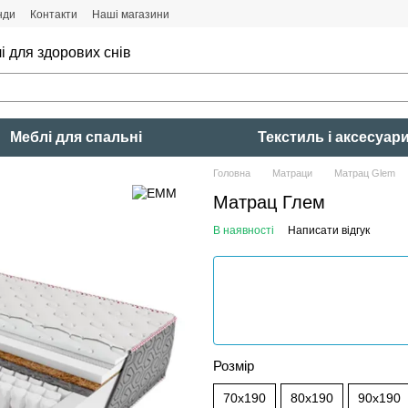
нди
Контакти
Наші магазини
і для здорових снів
Меблі для спальні
Текстиль і аксесуар
Головна
Матраци
Матрац Glem
Матрац Глем
В наявності
Написати відгук
Розмір
70x190
80x190
90x190