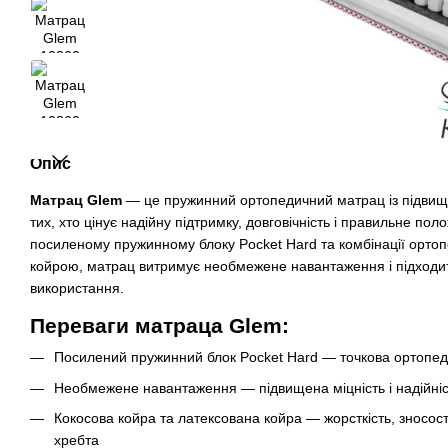
Опис
Матрац Glem
— це пружинний ортопедичний матрац із підвищ
тих, хто цінує надійну підтримку, довговічність і правильне пол
посиленому пружинному блоку Pocket Hard та комбінації ортоп
койрою, матрац витримує необмежене навантаження і підходи
використання.
Переваги матраца Glem:
Посилений пружинний блок Pocket Hard — точкова ортопед
Необмежене навантаження — підвищена міцність і надійніс
Кокосова койра та латексована койра — жорсткість, зносост
хребта