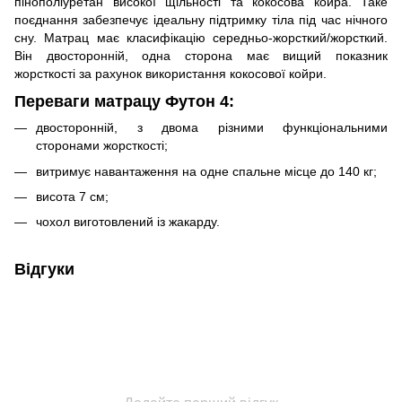
пінополіуретан високої щільності та кокосова койра. Таке
поєднання забезпечує ідеальну підтримку тіла під час нічного
сну. Матрац має класифікацію середньо-жорсткий/жорсткий.
Він двосторонній, одна сторона має вищий показник
жорсткості за рахунок використання кокосової койри.
Переваги матрацу Футон 4:
двосторонній, з двома різними функціональними
сторонами жорсткості;
витримує навантаження на одне спальне місце до 140 кг;
висота 7 см;
чохол виготовлений із жакарду.
Відгуки