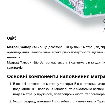
Опис
Матрац Фаворит-Біо
- це двосторонній дитячий матрац від в
ортопедичний і анатомічний ефект, рівну поверхню та здатний
немовлят.
Матрац Фаворит-Біо Велам має висоту 9 сантиметрів та здатни
кілограмів.
Основні компоненти наповнення матра
В основі наповнення матрацу Фаворит-Біо є нетканий матер
поєднання ПЕТ волокон з конопель та є екологічно безпеч
надає матрацу пружності, повітропроникності, теплогенерац
Чохол матрацу виконаний із стьобаного наповнювача "Sprut