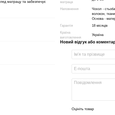
гляд матрацу та забезпечує
матраца
Наповнення
Чохол - стьоба
волокон, ткани
Основа - мате
Гарантія
18 місяців
Країна
Україна
виготовлення
Новий відгук або комента
Оцініть товар