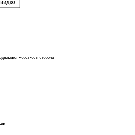
швидко
однакової жорсткості сторони
кий