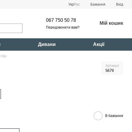
Укр
Рус
Бажання
Вхід
067 750 50 78
Мій кошик
Передзвонити вам?
и
Дивани
Акції
-Біо
Артикул
5679
В бажання