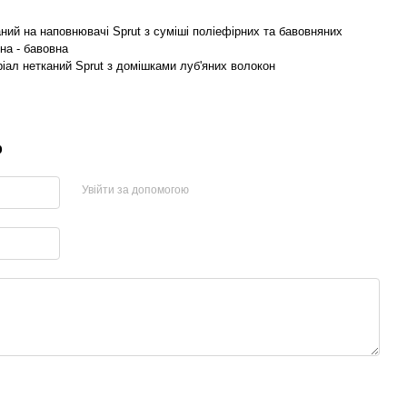
ний на наповнювачі Sprut з суміші поліефірних та бавовняних
на - бавовна
ріал нетканий Sprut з домішками луб'яних волокон
р
Увійти за допомогою