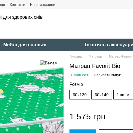
нди
Контакти
Наші магазини
і для здорових снів
Меблі для спальні
Текстиль і аксесуар
Головна
Матраци
Матрац Фаворит
Матрац Favorit Bio
В наявності
Написати відгук
Розмір
60x120
60x140
1 кв. м.
1 575 грн