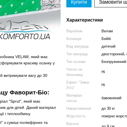
Купити
Замовити 
Характеристики
Виробник
Велам
Колекція
Бейбі
Вид матраца
дитячий
Тип матраца
двосторонній, 
иробника VELAM, який має
Тип основи
Безпружинний
 сформувати красиву осанку у
Чохол на
Ні
блискавці
й витримувати вагу до 30
Ефект "Зима-
Ні
Літо"
цу Фаворит-Біо:
Матеріал
бавовняний
чохла
іал "Sprut", який має
ним для дітей. Даний матеріал
Навантаження
до 30 кг
ії і теплообміну.
Жорсткість
помірно жорст
" з суміші поліефірних та
Висота
до 9 см