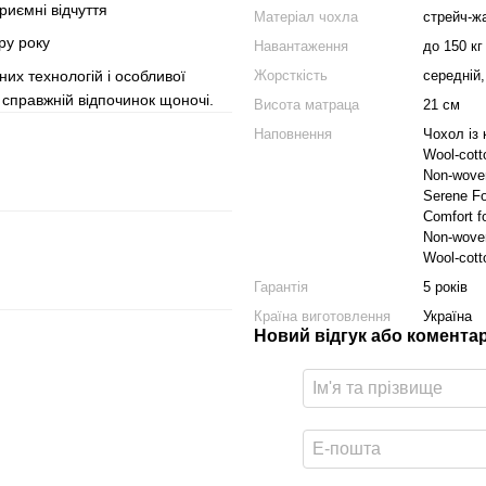
риємні відчуття
Матеріал чохла
стрейч-ж
ру року
Навантаження
до 150 кг
их технологій і особливої
Жорсткість
середній
 справжній відпочинок щоночі.
Висота матраца
21 см
Наповнення
Чохол із
Wool-cott
Non-woven
Serene F
Comfort 
Non-woven
Wool-cott
Гарантія
5 років
Країна виготовлення
Україна
Новий відгук або комента