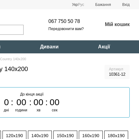
Укр
Рус
Бажання
Вхід
067 750 50 78
Мій кошик
Передзвонити вам?
и
Дивани
Акції
 Country 140x200
ry 140x200
Артикул
10361-12
До кінця акції
0
00
00
00
дні
години
хв
сек
120x190
140x190
150x190
160x190
180x190