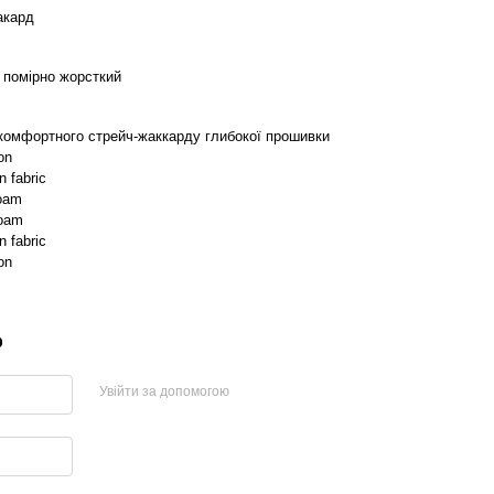
акард
, помірно жорсткий
 комфортного стрейч-жаккарду глибокої прошивки
on
 fabric
oam
foam
 fabric
on
р
Увійти за допомогою