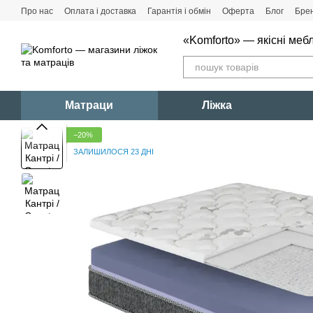
Перейти до основного контенту
Про нас
Оплата і доставка
Гарантія і обмін
Оферта
Блог
Бре
«Komforto» — якісні мебл
Матраци
Ліжка
−20%
ЗАЛИШИЛОСЯ 23 ДНІ