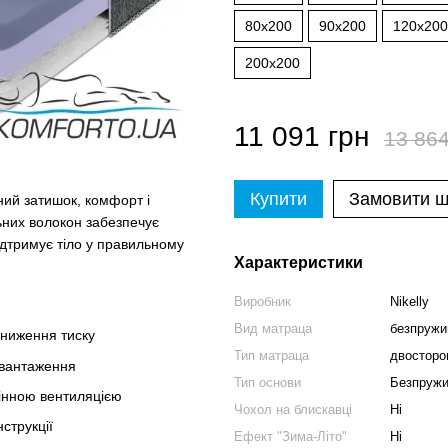
80x200
90x200
120x200
200x200
11 091 грн
13 864
Купити
Замовити 
ний затишок, комфорт і
ьних волокон забезпечує
підтримує тіло у правильному
Характеристики
Виробник
Nikelly
Вид матраца
безпружи
зниження тиску
Тип матраца
двосторон
авантаження
Тип основи
Безпружи
мінною вентиляцією
Чохол на блискавці
Ні
струкції
Ефект "Зима-Літо"
Ні