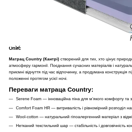
Опис
Матрац Country (Кантрі)
створений для тих, хто цінує природ
атмосферу гармонії. Поєднання сучасних матеріалів і натурал
приємні відчуття під час відпочинку, а продумана конструкція 
положенні протягом усієї ночі.
Переваги матраца Country:
Serene Foam — інноваційна піна для м’якого комфорту та 
Comfort Foam HR — витривалість і рівномірний розподіл н
Wool-cotton — натуральний гіпоалергенний матеріал з від
Нетканий текстильний шар — стабільність і довговічність кон