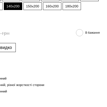
140x200
150x200
160x200
180x200
 грн
В бажання
швидко
нний
ній, різної жорсткості сторони
нний