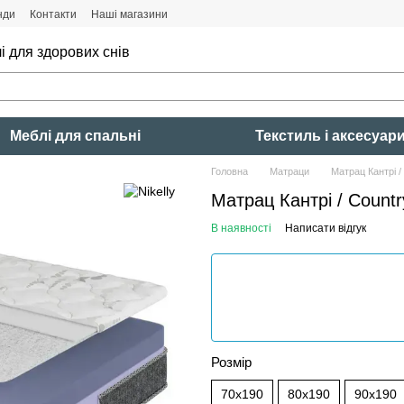
нди
Контакти
Наші магазини
і для здорових снів
Меблі для спальні
Текстиль і аксесуар
Головна
Матраци
Матрац Кантрі /
Матрац Кантрі / Count
В наявності
Написати відгук
Розмір
70x190
80x190
90x190