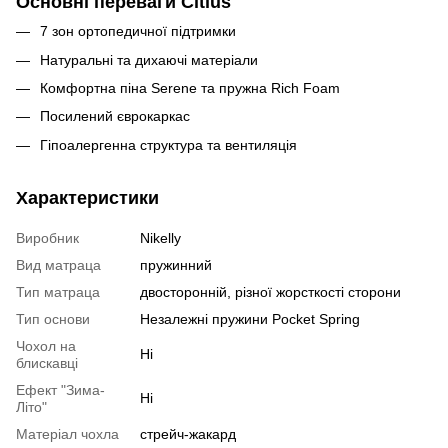
Основні переваги Citius
7 зон ортопедичної підтримки
Натуральні та дихаючі матеріали
Комфортна піна Serene та пружна Rich Foam
Посилений єврокаркас
Гіпоалергенна структура та вентиляція
Характеристики
Виробник
Nikelly
Вид матраца
пружинний
Тип матраца
двосторонній, різної жорсткості сторони
Тип основи
Незалежні пружини Pocket Spring
Чохол на
Ні
блискавці
Ефект "Зима-
Ні
Літо"
Матеріал чохла
стрейч-жакард