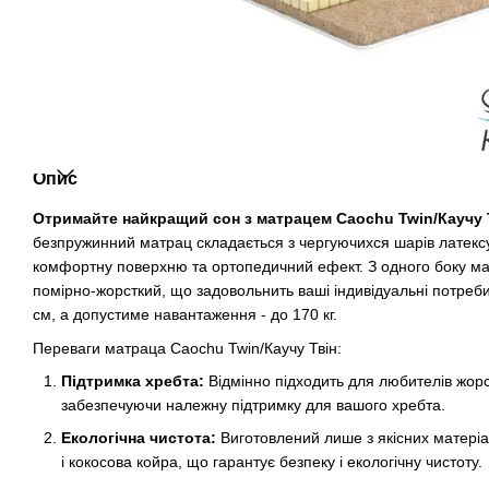
Опис
Отримайте найкращий сон з матрацем Caochu Twin/Каучу 
безпружинний матрац складається з чергуючихся шарів латексу
комфортну поверхню та ортопедичний ефект. З одного боку мат
помірно-жорсткий, що задовольнить ваші індивідуальні потреб
см, а допустиме навантаження - до 170 кг.
Переваги матраца Caochu Twin/Каучу Твін:
Підтримка хребта:
Відмінно підходить для любителів жорс
забезпечуючи належну підтримку для вашого хребта.
Екологічна чистота:
Виготовлений лише з якісних матеріал
і кокосова койра, що гарантує безпеку і екологічну чистоту.