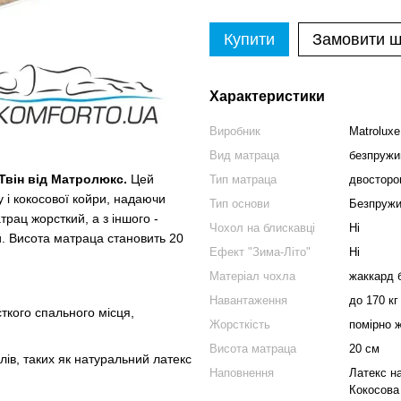
Купити
Замовити 
Характеристики
Виробник
Matroluxe
Вид матраца
безпружи
Твін від Матролюкс.
Цей
Тип матраца
двосторон
 і кокосової койри, надаючи
Тип основи
Безпружи
рац жорсткий, а з іншого -
Чохол на блискавці
Ні
и. Висота матраца становить 20
Ефект "Зима-Літо"
Ні
Матеріал чохла
жаккард 
Навантаження
до 170 кг
ткого спального місця,
Жорсткість
помірно 
Висота матраца
20 см
ів, таких як натуральний латекс
Наповнення
Латекс н
Кокосова