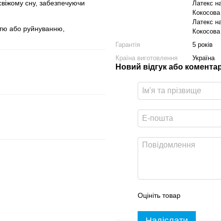
віжому сну, забезпечуючи
Латекс н
Кокосова
Латекс н
ттю або руйнуванню,
Кокосова
Гарантія
5 років
Країна виготовлення
Україна
Новий відгук або комента
Оцініть товар
Надіслати