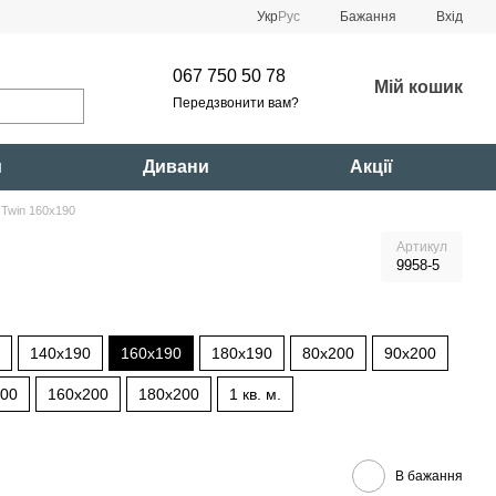
Укр
Рус
Бажання
Вхід
067 750 50 78
Мій кошик
Передзвонити вам?
и
Дивани
Акції
Twin 160x190
Артикул
9958-5
140x190
160x190
180x190
80x200
90x200
200
160x200
180x200
1 кв. м.
В бажання