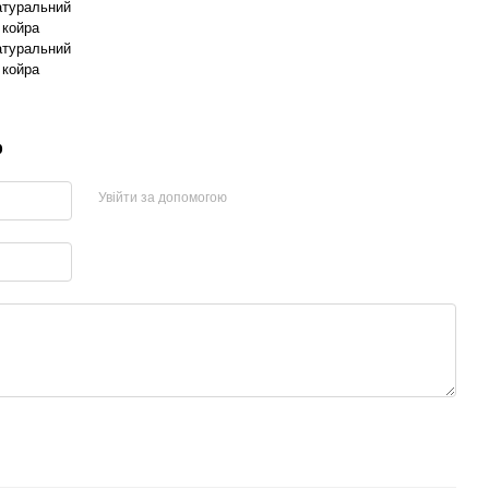
атуральний
 койра
атуральний
 койра
р
Увійти за допомогою