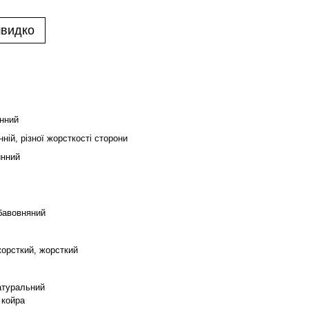
швидко
нний
ній, різної жорсткості сторони
нний
бавовняний
жорсткий, жорсткий
атуральний
 койра