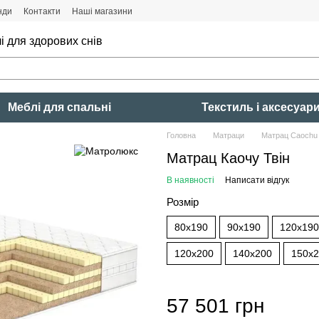
нди
Контакти
Наші магазини
і для здорових снів
Меблі для спальні
Текстиль і аксесуар
Головна
Матраци
Матрац Caochu 
Матрац Каочу Твін
В наявності
Написати відгук
Розмір
80x190
90x190
120x190
120x200
140x200
150x
57 501 грн