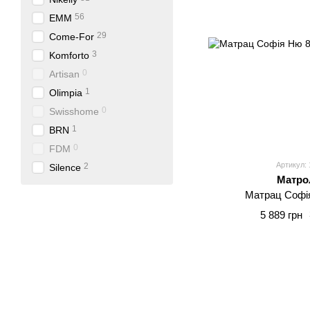
56
EMM
29
Come-For
3
Komforto
0
Artisan
1
Olimpia
0
Swisshome
1
BRN
0
FDM
Артикул: 
2
Silence
Матро
Матрац Софі
5 889 грн