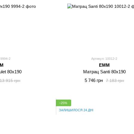
 9994-2
Артикул: 10012-2
MM
EMM
let 80x190
Матрац Santi 80x190
5 746 грн
13 915 грн
7 183 грн
−25%
ЗАЛИШИЛОСЯ 24 ДНІ