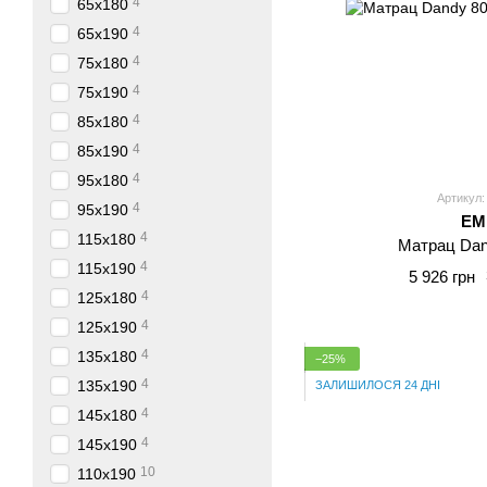
4
65x180
4
65x190
4
75x180
4
75x190
4
85x180
4
85x190
4
95x180
Артикул:
4
95x190
E
4
115x180
Матрац Dan
4
115x190
5 926 грн
4
125x180
4
125x190
4
135x180
−25%
4
135x190
ЗАЛИШИЛОСЯ 24 ДНІ
4
145x180
4
145x190
10
110x190