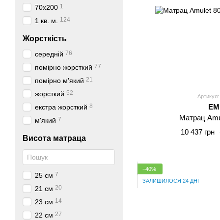
1
70x200
124
1 кв. м.
Жорсткість
76
середній
77
помірно жорсткий
21
помірно м'який
52
жорсткий
Артикул:
8
E
екстра жорсткий
Матрац Amu
7
м'який
10 437 грн
Висота матраца
−40%
7
25 см
ЗАЛИШИЛОСЯ 24 ДНІ
20
21 см
14
23 см
27
22 см