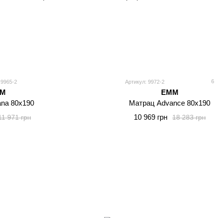
6
 9965-2
Артикул: 9972-2
MM
EMM
na 80x190
Матрац Advance 80x190
10 969 грн
11 971 грн
18 283 грн