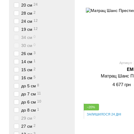
24
20 см
2
28 см
12
24 см
12
19 см
0
34 см
0
30 см
3
26 см
1
14 см
Артикул: 
E
2
15 см
Матрац Шанс П
5
16 см
4 677 грн
8
до 5 см
11
до 7 см
10
до 6 см
−20%
1
до 8 см
ЗАЛИШИЛОСЯ 24 ДНІ
0
29 см
2
27 см
3