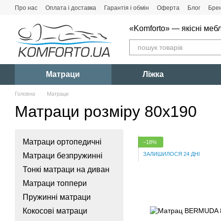
Перейти до основного контенту
Про нас
Оплата і доставка
Гарантія і обмін
Оферта
Блог
Бре
«Komforto» — якісні мебл
Матраци
Ліжка
Головна
Матраци
Матраци розміру 80x190
Матраци ортопедичні
−18%
ЗАЛИШИЛОСЯ 24 ДНІ
Матраци безпружинні
Тонкі матраци на диван
Матраци топпери
Пружинні матраци
Кокосові матраци