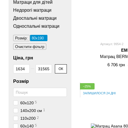
Матраци для дітей
Недорогі матраци
Двоспальні матраци
Односпальні матраци
Розмір:
80x190
Артикул: 9954-2
Очистити фільтр
E
Матрац BERM
Ціна, грн
6 706 грн
Від Ціна, грн
До Ціна, грн
ОК
Розмір
−25%
ЗАЛИШИЛОСЯ 24 ДНІ
5
60x120
1
140x200 см
2
110x200
5
60x140