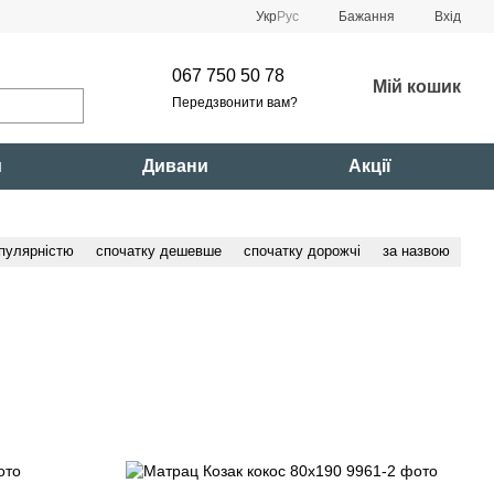
Укр
Рус
Бажання
Вхід
067 750 50 78
Мій кошик
Передзвонити вам?
и
Дивани
Акції
опулярністю
спочатку дешевше
спочатку дорожчі
за назвою