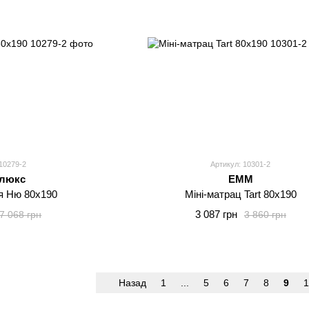
10279-2
Артикул: 10301-2
люкс
EMM
я Ню 80x190
Міні-матрац Tart 80x190
3 087 грн
7 068 грн
3 860 грн
Назад
1
...
5
6
7
8
9
1