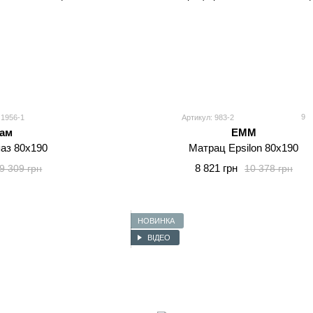
9
 1956-1
Артикул: 983-2
ам
EMM
аз 80x190
Матрац Epsilon 80x190
8 821 грн
9 309 грн
10 378 грн
НОВИНКА
ВІДЕО