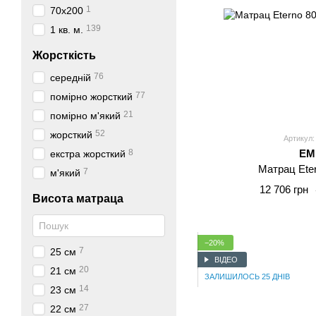
1
70x200
139
1 кв. м.
Жорсткість
76
середній
77
помірно жорсткий
21
помірно м'який
52
жорсткий
Артикул:
8
E
екстра жорсткий
Матрац Ete
7
м'який
12 706 грн
Висота матраца
−20%
7
25 см
ВІДЕО
20
21 см
ЗАЛИШИЛОСЬ 25 ДНІВ
14
23 см
27
22 см