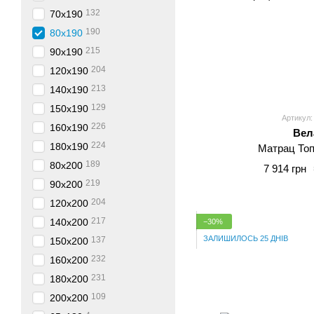
132
70x190
190
80x190
215
90x190
204
120x190
213
140x190
129
150x190
Артикул:
226
160x190
Вел
224
180x190
Матрац Топ
189
80x200
7 914 грн
219
90x200
204
120x200
217
140x200
−30%
ЗАЛИШИЛОСЬ 25 ДНІВ
137
150x200
232
160x200
231
180x200
109
200x200