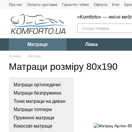
Перейти до основного контенту
Про нас
Оплата і доставка
Гарантія і обмін
Оферта
Блог
Бре
«Komforto» — якісні мебл
Матраци
Ліжка
Головна
Матраци
Матраци розміру 80x190
Матраци ортопедичні
Матраци безпружинні
Тонкі матраци на диван
Матраци топпери
Пружинні матраци
Кокосові матраци