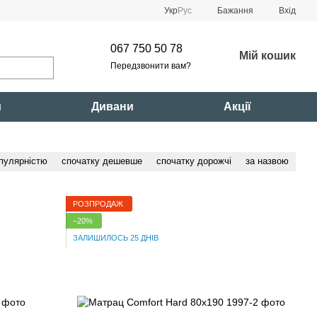
Укр
Рус
Бажання
Вхід
067 750 50 78
Мій кошик
Передзвонити вам?
и
Дивани
Акції
опулярністю
спочатку дешевше
спочатку дорожчі
за назвою
РОЗПРОДАЖ
−20%
ЗАЛИШИЛОСЬ 25 ДНІВ