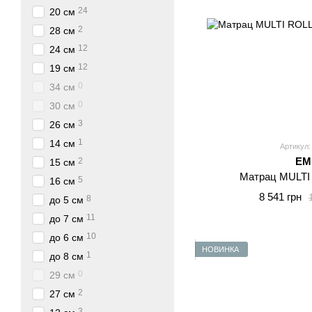
24
20 см
2
28 см
12
24 см
12
19 см
0
34 см
0
30 см
3
26 см
1
14 см
Артикул:
E
2
15 см
Матрац MULTI
5
16 см
8 541 грн
8
до 5 см
11
до 7 см
10
до 6 см
НОВИНКА
1
до 8 см
0
29 см
2
27 см
3