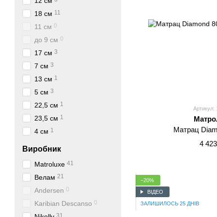
12 см
11
18 см
0
11 см
0
до 9 см
3
17 см
3
7 см
1
13 см
3
5 см
1
22,5 см
Артикул: 
1
23,5 см
Матро
Матрац Diam
1
4 см
4 423
Виробник
41
Matroluxe
21
Велам
−20%
0
Andersen
ВІДЕО
0
Karibian Descanso
ЗАЛИШИЛОСЬ 25 ДНІВ
31
Nikelly