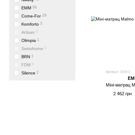
56
EMM
29
Come-For
3
Komforto
0
Artisan
1
Olimpia
0
Swisshome
1
BRN
0
FDM
Артикул: 3154-2
2
Silence
E
Міні-матрац 
2 462 грн