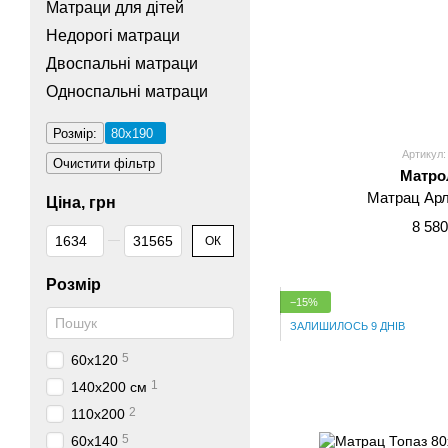
Матраци для дітей
Недорогі матраци
Двоспальні матраци
Односпальні матраци
Розмір:
80x190
Артикул:
Очистити фільтр
Матро
Матрац Арл
Ціна, грн
8 580
Від Ціна, грн
До Ціна, грн
ОК
Розмір
−15%
ЗАЛИШИЛОСЬ 9 ДНІВ
5
60x120
1
140x200 см
2
110x200
5
60x140