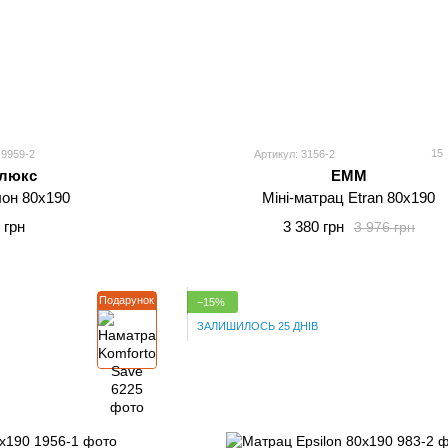
15
 9959-2
Артикул: 3156-2
люкс
EMM
он 80x190
Міні-матрац Etran 80x190
 грн
3 380 грн
3 976 грн
Подарунок
−15%
ЗАЛИШИЛОСЬ 25 ДНІВ