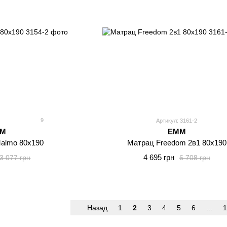
9
Артикул: 3161-2
MM
EMM
Malmo 80x190
Матрац Freedom 2в1 80x190
4 695 грн
3 077 грн
6 708 грн
Назад
1
2
3
4
5
6
...
1