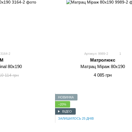
 3164-2
Артикул: 9989-2
1
MM
Матролюкс
inal 80x190
Матрац Міраж 80x190
4 085 грн
10 114 грн
НОВИНКА
−20%
ВІДЕО
ЗАЛИШИЛОСЬ 25 ДНІВ