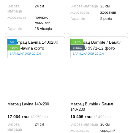
Висота
24 см
Висота матраца
23 см
матраца
Жорсткість
жорсткий
Жорсткість
помірно
Гарантія
5 років
жорсткий
Гарантія
18 місяців
ХІТ
−17%
−10%
ВІДЕО
ЗАЛИШИЛОСЯ 22 ДНІ
ЗАЛИШИЛОСЯ 22 ДНІ
Матрац Lavina 140x200
Матрац Bumble / Бамбл
140x200
17 064 грн
10 409 грн
18 960 грн
12 492 грн
Висота
24 см
Висота матраца
20 см
матраца
Жорсткість
середній