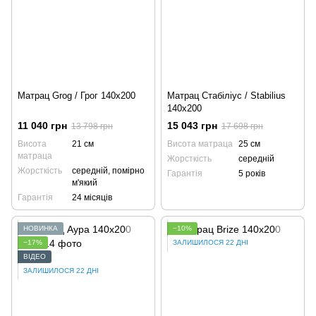
Матрац Grog / Грог 140x200
Матрац Стабіліус / Stabilius
140x200
11 040 грн
15 043 грн
13 798 грн
17 698 грн
Висота
21 см
Висота матраца
25 см
матраца
Жорсткість
середній
Жорсткість
середній, помірно
Гарантія
5 років
м'який
Гарантія
24 місяців
НОВИНКА
−10%
−17%
ЗАЛИШИЛОСЯ 22 ДНІ
ВІДЕО
ЗАЛИШИЛОСЯ 22 ДНІ