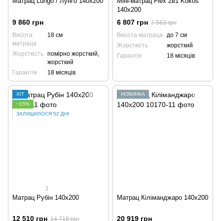
Матрац Lungo / Лунго 140x200
Міні-матрац Flex 2в1 Kokos
140x200
9 860 грн
6 807 грн
7 563 грн
Висота
18 см
Висота матраца
до 7 см
матраца
Жорсткість
жорсткий
Жорсткість
помірно жорсткий,
Гарантія
18 місяців
жорсткий
Гарантія
18 місяців
ХІТ
НОВИНКА
−15%
ЗАЛИШИЛОСЯ 52 ДНІ
1
Матрац Рубін 140x200
Матрац Кіліманджаро 140x200
12 510 грн
20 919 грн
14 718 грн