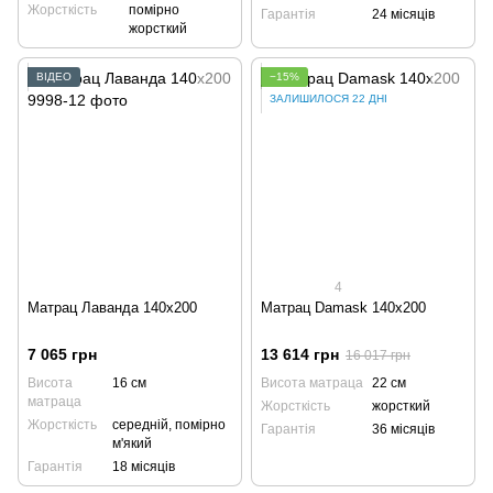
Жорсткість
помірно
Гарантія
24 місяців
жорсткий
ВІДЕО
−15%
ЗАЛИШИЛОСЯ 22 ДНІ
4
Матрац Лаванда 140x200
Матрац Damask 140x200
7 065 грн
13 614 грн
16 017 грн
Висота
16 см
Висота матраца
22 см
матраца
Жорсткість
жорсткий
Жорсткість
середній, помірно
Гарантія
36 місяців
м'який
Гарантія
18 місяців