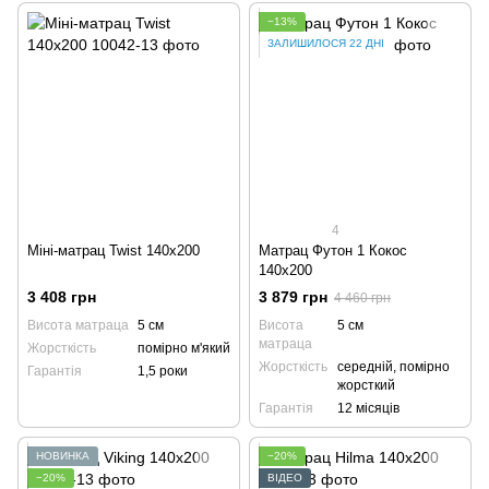
−13%
ЗАЛИШИЛОСЯ 22 ДНІ
4
Міні-матрац Twist 140x200
Матрац Футон 1 Кокос
140x200
3 408 грн
3 879 грн
4 460 грн
Висота матраца
5 см
Висота
5 см
матраца
Жорсткість
помірно м'який
Жорсткість
середній, помірно
Гарантія
1,5 роки
жорсткий
Гарантія
12 місяців
НОВИНКА
−20%
−20%
ВІДЕО