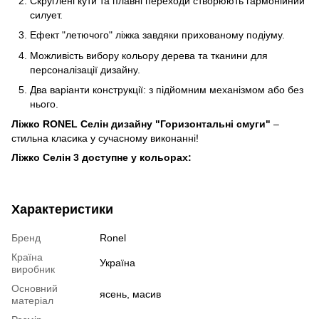
Скруглені кути та плавні переходи створюють гармонійний
силует.
Ефект "летючого" ліжка завдяки прихованому подіуму.
Можливість вибору кольору дерева та тканини для
персоналізації дизайну.
Два варіанти конструкції: з підйомним механізмом або без
нього.
Ліжко RONEL Селін дизайну "Горизонтальні смуги"
–
стильна класика у сучасному виконанні!
Ліжко Селін 3 доступне у кольорах:
Характеристики
Бренд
Ronel
Країна
Україна
виробник
Основний
ясень, масив
матеріал