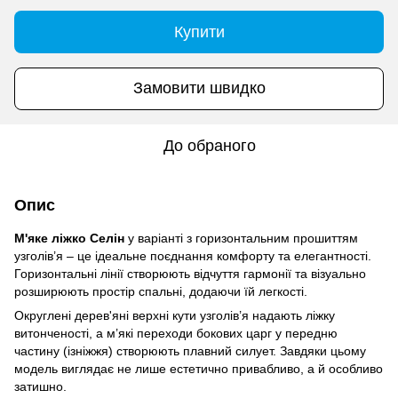
Купити
Замовити швидко
До обраного
Опис
М'яке ліжко Селін
у варіанті з горизонтальним прошиттям
узголів’я – це ідеальне поєднання комфорту та елегантності.
Горизонтальні лінії створюють відчуття гармонії та візуально
розширюють простір спальні, додаючи їй легкості.
Округлені дерев'яні верхні кути узголів’я надають ліжку
витонченості, а м’які переходи бокових царг у передню
частину (ізніжжя) створюють плавний силует. Завдяки цьому
модель виглядає не лише естетично привабливо, а й особливо
затишно.